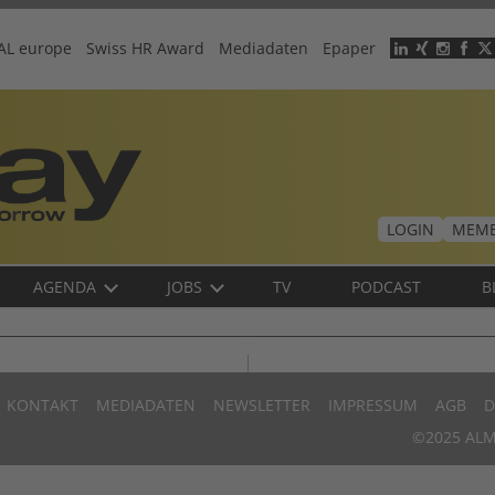
AL europe
Swiss HR Award
Mediadaten
Epaper
Header
menu
LOGIN
MEMB
AGENDA
JOBS
TV
PODCAST
B
KONTAKT
MEDIADATEN
NEWSLETTER
IMPRESSUM
AGB
D
©2025 ALM