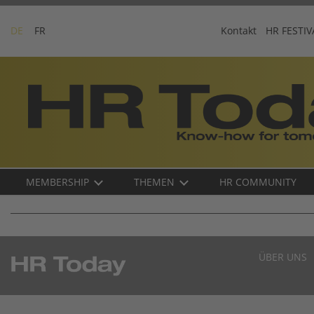
Skip
to
DE
FR
Kontakt
HR FESTIV
content
Business-
Plattform
für
Human
Resources
Main
MEMBERSHIP
THEMEN
HR COMMUNITY
navigation
DE
ÜBER UNS