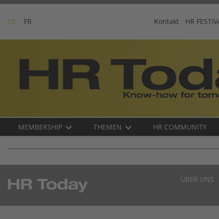
Skip
to
DE
FR
Kontakt
HR FESTIV
content
Business-
Plattform
für
Human
Resources
Main
MEMBERSHIP
THEMEN
HR COMMUNITY
navigation
DE
ÜBER UNS