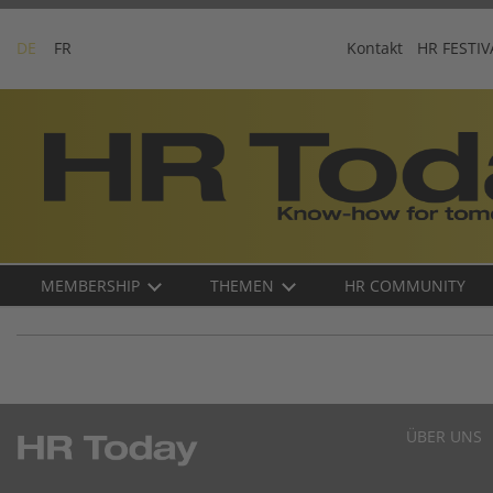
Skip
to
DE
FR
Kontakt
HR FESTIV
content
Business-
Plattform
für
Human
Resources
Main
MEMBERSHIP
THEMEN
HR COMMUNITY
navigation
DE
ÜBER UNS