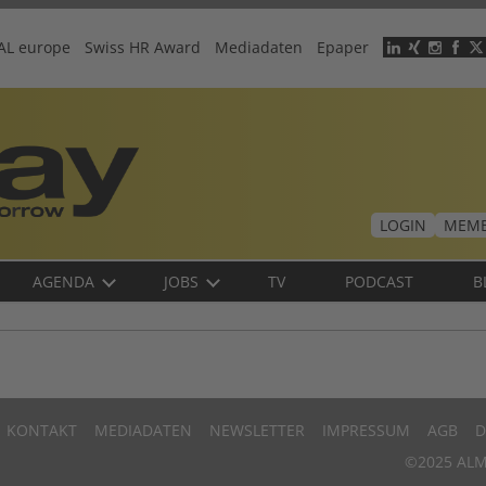
AL europe
Swiss HR Award
Mediadaten
Epaper
Header
menu
LOGIN
MEMB
AGENDA
JOBS
TV
PODCAST
B
KONTAKT
MEDIADATEN
NEWSLETTER
IMPRESSUM
AGB
D
©2025 ALM