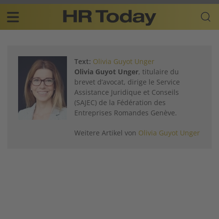
Skip
Business-
to
Plattform
content
für
Main
Human
navigation
Resources
Text:
Olivia Guyot Unger
DE
Olivia Guyot Unger
, titulaire du
brevet d’avocat, dirige le Service
Assistance Juridique et Conseils
(SAJEC) de la Fédération des
Entreprises Romandes Genève.
Weitere Artikel von
Olivia Guyot Unger