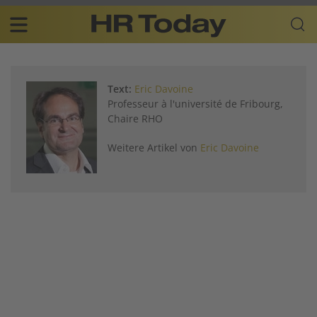
Skip
Business-
to
Plattform
content
für
Main
Human
navigation
Resources
Text:
Eric Davoine
DE
Professeur à l'université de Fribourg,
Chaire RHO
Weitere Artikel von
Eric Davoine