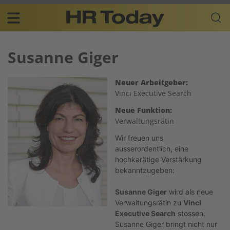
Skip
Business-
to
Plattform
content
für
Main
Human
navigation
Susanne Giger
Resources
DE
Neuer Arbeitgeber:
Vinci Executive Search
Neue Funktion:
Verwaltungsrätin
Wir freuen uns
ausserordentlich, eine
hochkarätige Verstärkung
bekanntzugeben:
Susanne Giger
wird als neue
Verwaltungsrätin zu
Vinci
Executive Search
stossen.
Susanne Giger bringt nicht nur