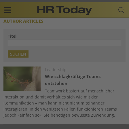
Skip
Business-
to
Plattform
content
für
Main
AUTHOR ARTICLES
Human
navigation
Resources
Titel
DE
Image
Leadership
Wie schlagkräftige Teams
entstehen
Teamwork basiert auf menschlicher
Interaktion und damit verhält es sich wie mit der
Kommunikation – man kann nicht nicht miteinander
interagieren. In den wenigsten Fällen funktionieren Teams
jedoch «einfach so». Sie benötigen bewusste Zuwendung.