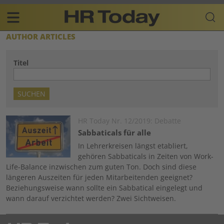
Skip
Business-
to
Plattform
content
für
Main
AUTHOR ARTICLES
Human
navigation
Resources
Titel
DE
Image
HR Today Nr. 12/2019: Debatte
Sabbaticals für alle
In Lehrerkreisen längst etabliert,
gehören Sabbaticals in Zeiten von Work-
Life-Balance inzwischen zum guten Ton. Doch sind diese
längeren Auszeiten für jeden Mitarbeitenden geeignet?
Beziehungsweise wann sollte ein Sabbatical eingelegt und
wann darauf verzichtet werden? Zwei Sichtweisen.