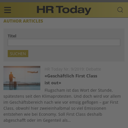
Skip
Business-
to
Plattform
content
für
Main
AUTHOR ARTICLES
Human
navigation
Resources
Titel
DE
Image
HR Today Nr. 9/2019: Debatte
«Geschäftlich First Class
ist out»
Flugscham ist das Wort der Stunde,
spätestens seit den Klimaprotesten. Und doch wird vor allem
im Geschäftsbereich nach wie vor emsig geflogen – gar First
Class, obwohl hier zweieinhalbmal so viel Emissionen
entstehen wie bei Economy. Soll First Class deshalb
abgeschafft oder im Gegenteil als…