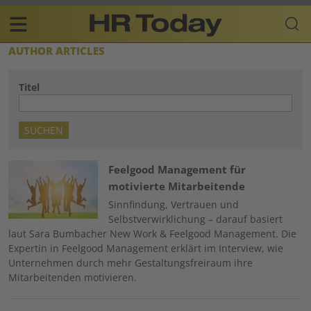
Skip
Business-
to
Plattform
content
für
Main
AUTHOR ARTICLES
Human
navigation
Resources
Titel
DE
Image
Feelgood Management für
motivierte Mitarbeitende
Sinnfindung, Vertrauen und
Selbstverwirklichung – darauf basiert
laut Sara Bumbacher New Work & Feelgood Management. Die
Expertin in Feelgood Management erklärt im Interview, wie
Unternehmen durch mehr Gestaltungsfreiraum ihre
Mitarbeitenden motivieren.