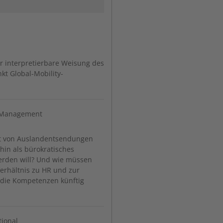
r interpretierbare Weisung des
t Global-Mobility-
y Management
t von Auslandentsendungen
rhin als bürokratisches
rden will? Und wie müssen
Verhältnis zu HR und zur
 die Kompetenzen künftig
tional