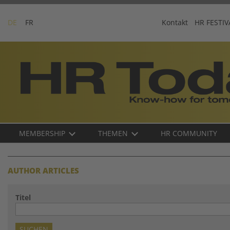
Skip
to
DE
FR
Kontakt
HR FESTIV
content
Business-
Plattform
für
Human
Resources
Main
MEMBERSHIP
THEMEN
HR COMMUNITY
navigation
DE
AUTHOR ARTICLES
Titel