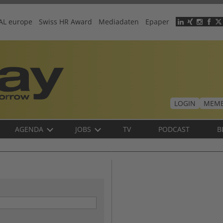
AL europe
Swiss HR Award
Mediadaten
Epaper
Header
menu
LOGIN
MEMB
AGENDA
JOBS
TV
PODCAST
B