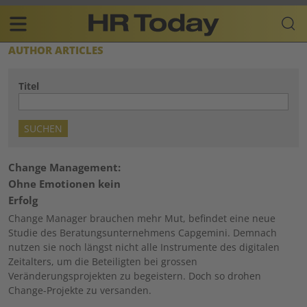
Skip
Business-
to
Plattform
content
für
Main
AUTHOR ARTICLES
Human
navigation
Resources
Titel
DE
Change Management:
Ohne Emotionen kein
Erfolg
Change Manager brauchen mehr Mut, befindet eine neue
Studie des Beratungsunternehmens Capgemini. Demnach
nutzen sie noch längst nicht alle Instrumente des digitalen
Zeitalters, um die Beteiligten bei grossen
Veränderungsprojekten zu begeistern. Doch so drohen
Change-Projekte zu versanden.