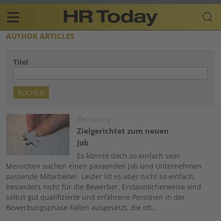
Skip
Business-
to
Plattform
content
für
Main
AUTHOR ARTICLES
Human
navigation
Resources
Titel
DE
Image
Recruiting
Zielgerichtet zum neuen
Job
Es könnte doch so einfach sein:
Menschen suchen einen passenden Job und Unternehmen
passende Mitarbeiter. Leider ist es aber nicht so einfach,
besonders nicht für die Bewerber. Erstaunlicherweise sind
selbst gut qualifizierte und erfahrene Personen in der
Bewerbungsphase Fallen ausgesetzt, die oft…