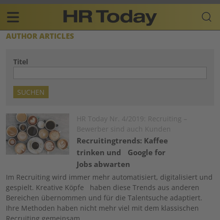
Skip
Business-
to
Plattform
content
für
Main
AUTHOR ARTICLES
Human
navigation
Resources
Titel
DE
Image
HR Today Nr. 4/2019: Recruiting –
Bewerber sind auch Kunden
Recruitingtrends: Kaffee
trinken und Google for
Jobs abwarten
Im Recruiting wird immer mehr automatisiert, digitalisiert und
gespielt. Kreative Köpfe haben diese Trends aus anderen
Bereichen übernommen und für die Talentsuche adaptiert.
Ihre Methoden haben nicht mehr viel mit dem klassischen
Recruiting gemeinsam.