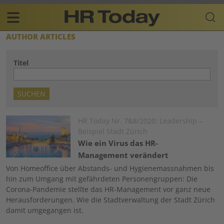
Skip
Business-
to
Plattform
content
für
Main
AUTHOR ARTICLES
Human
navigation
Resources
Titel
DE
Image
HR Today Nr. 7&8/2020: Leadership –
Beispiel Stadt Zürich
Wie ein Virus das HR-
Management verändert
Von Homeoffice über Abstands- und Hygienemassnahmen bis
hin zum Umgang mit gefährdeten Personengruppen: Die
Corona-Pandemie stellte das HR-Management vor ganz neue
Herausforderungen. Wie die Stadtverwaltung der Stadt Zürich
damit umgegangen ist.