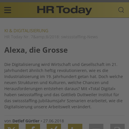
Skip
Business-
to
Plattform
content
für
Main
Human
navigation
Resources
KI & DIGITALISIERUNG
HR Today Nr. 7&amp;8/2018: swissstaffing-News
DE
Alexa, die Grosse
Die Digitalisierung wird Wirtschaft und Gesellschaft im 21.
Jahrhundert ähnlich heftig revolutionieren, wie es die
Industrialisierung im 19. Jahrhundert getan hat. Doch welche
neuen Strukturen und Kulturen, welche Chancen und
Herausforderungen entstehen daraus? Mit «Total Digital»
haben swissstaffing und das Gottlieb Duttweiler Institut für
das swissstaffing-Jubiläumsjahr Szenarien erarbeitet, wie die
Digitalisierung unsere Arbeitswelt verändert.
von
Detlef Gürtler
•
27.06.2018