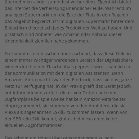
übernehmen – oder zumindest vorbereiten. Eigentlich bietet
das Internet die Verheissung unendlicher Fülle. Während im
analogen Supermarkt um die Ecke der Platz in den Regalen
das Angebot begrenzt, ist im digitalen Supermarkt hinter dem
Bildschirm theoretisch jedes Produkt der Welt zu haben. Und
praktisch sind Anbieter wie Amazon oder Alibaba dieser
Unendlichkeit ziemlich nahe gekommen.
Da kommt es ein bisschen überraschend, dass diese Fülle in
einem immer wichtiger werdenden Bereich der Digitalsphäre
wieder durch einen Flaschenhals gepresst wird – nämlich in
der Kommunikation mit dem digitalen Assistenten. Denn
Amazons Alexa macht zwar den Eindruck, dass sie das ganze
Netz zur Verfügung hat, in der Praxis greift das Gerät jedoch
auf Informationen zurück, die es von Dritten bekommt.
Zugfahrpläne beispielsweise hat kein Amazon-Mitarbeiter
einprogrammiert, sie stammen von den Anbietern, die sie
Alexa als sogenannten «Skill» zukommen lassen. Wenn von
der SBB kein Skill kommt, gibt es bei Alexa eben keine
aktuellen Zuginformationen.
Das scheint ein reines Übergangsphänomen zu sein: