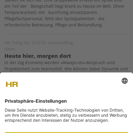
ein Teil der Belegschaft liegt krank zu Hause im Bett. Ohne
Temporärarbeit, mit kurzfristig einsetzbarem
Pflegefachpersonal, fehlt den Spitalpatienten die
erforderliche Betreuung, Pflege und Behandlung.
HR Today Nr. 5/2018: swissstaffing-
News
Heute hier, morgen dort
In der Gig Economy werden «Always-on»-Anspruch und
Projektarbeit zum Normalfall. Wie können dabei Dynamik und
Verlässlichkeit gleichermassen organisiert werden? In
Zusammenarbeit mit dem Gottlieb Duttweiler Institut (GDI)
wirft swissstaffing für sein 50-Jahre-Jubiläum einen Blick in
die Zukunft der…