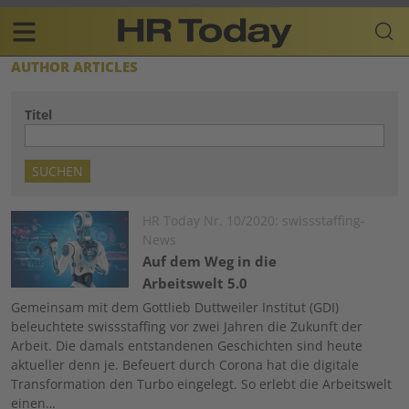
Skip
Business-
to
Plattform
content
für
Main
AUTHOR ARTICLES
Human
navigation
Resources
Titel
DE
Image
HR Today Nr. 10/2020: swissstaffing-
News
Auf dem Weg in die
Arbeitswelt 5.0
Gemeinsam mit dem Gottlieb Duttweiler Institut (GDI)
beleuchtete swissstaffing vor zwei Jahren die Zukunft der
Arbeit. Die damals entstandenen Geschichten sind heute
aktueller denn je. Befeuert durch Corona hat die digitale
Transformation den Turbo eingelegt. So erlebt die Arbeitswelt
einen…