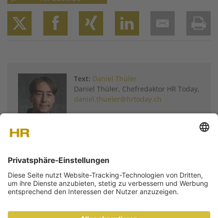
Twitter
Facebook
XING
LinkedIn
Email
Prin
Text:
Daniel Thüler
Daniel Thüler, Chefredaktor HR Today,
daniel.thueler@hrtoday.ch
Weitere Artikel von
Daniel Thüler