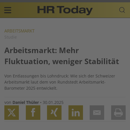
Skip
Business-
to
Plattform
content
für
Main
Human
navigation
Resources
ARBEITSMARKT
Studie
DE
Arbeitsmarkt: Mehr
Fluktuation, weniger Stabilität
Von Entlassungen bis Lohndruck: Wie sich der Schweizer
Arbeitsmarkt laut dem von Rundstedt Arbeitsmarkt-
Barometer 2025 entwickelt.
von
Daniel Thüler
•
30.01.2025
Twitter
Facebook
XING
LinkedIn
Email
Prin