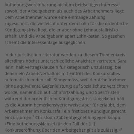
Aufhebungsvereinbarung nicht im beidseitigen Interesse
sowohl der Arbeitgeberin als auch des Arbeitnehmers liegt:
Dem Arbeitnehmer würde eine einmalige Zahlung
zugesichert, die vielleicht unter dem Lohn für die ordentliche
Kündigungsfrist liegt, die er aber ohne Lohnausfallrisiko
erhält. Und die Arbeitgeberin spart Lohnkosten. So gesehen
scheint die Interessenlage ausgeglichen.
In der juristischen Literatur werden zu diesem Themenkreis
allerdings höchst unterschiedliche Ansichten vertreten. Sara
Ianni hält Vertragsklauseln für kategorisch unzulässig, bei
denen ein Arbeitsverhältnis mit Eintritt des Konkursfalles
automatisch enden soll. Sinngemäss, weil der Arbeitnehmer
(ohne äquivalente Gegenleistung) auf Sozialschutz verzichten
würde, namentlich auf Lohnfortzahlung und Sperrfristen
während der ordentlichen Kündigungsfrist. Umgekehrt hält
es die Autorin bemerkenswerterweise aber für erlaubt, dem
Arbeitnehmer im Konkursfall ein fristloses Kündigungsrecht
einzuräumen.⁷ Christoph Zobl entgegnet hingegen knapp:
«Eine Aufhebungsklausel für den Fall der [...]
Konkurseröffnung über den Arbeitgeber gilt als zulässig.»⁸