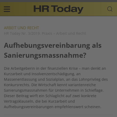
Skip
Business-
to
Plattform
content
für
Main
Human
navigation
Resources
ARBEIT UND RECHT
HR Today Nr. 3/2019: Praxis – Arbeit und Recht
DE
Aufhebungsvereinbarung als
Sanierungsmassnahme?
Die Arbeitgeberin in der finanziellen Krise – man denkt an
Kurzarbeit und Insolvenzentschädigung, an
Massenentlassung und Sozialplan, an das Lohnprivileg des
Konkursrechts. Die Wirtschaft kennt variantenreiche
Sanierungsmassnahmen für Unternehmen in Schieflage.
Dieser Beitrag wirft ein Schlaglicht auf zwei konkrete
Vertragsklauseln, die bei Kurzarbeit und
Aufhebungsvereinbarungen empfehlenswert scheinen.