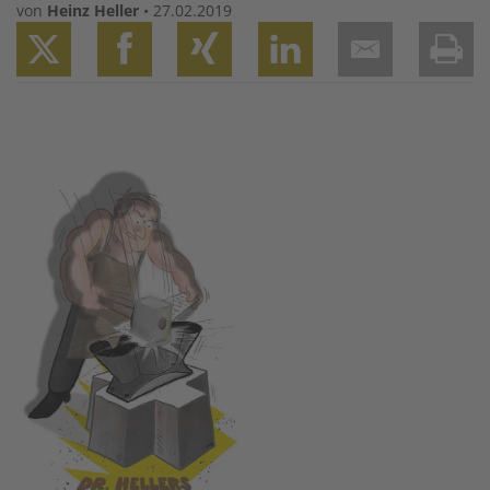
von
Heinz Heller
•
27.02.2019
Twitter
Facebook
XING
LinkedIn
Email
Prin
Image