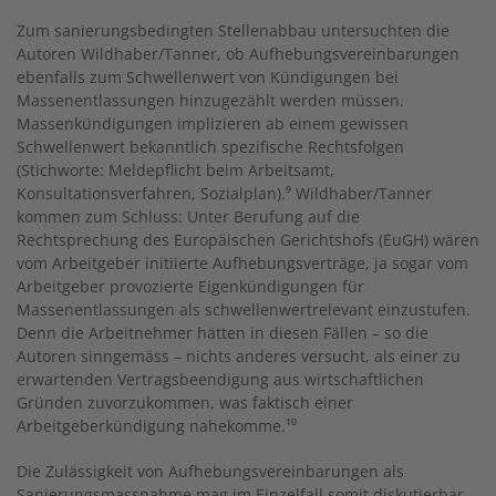
Zum sanierungsbedingten Stellenabbau untersuchten die
Autoren Wildhaber/Tanner, ob Aufhebungsvereinbarungen
ebenfalls zum Schwellenwert von Kündigungen bei
Massenentlassungen hinzugezählt werden müssen.
Massenkündigungen implizieren ab einem gewissen
Schwellenwert bekanntlich spezifische Rechtsfolgen
(Stichworte: Meldepflicht beim Arbeitsamt,
Konsultationsverfahren, Sozialplan).⁹ Wildhaber/Tanner
kommen zum Schluss: Unter Berufung auf die
Rechtsprechung des Europäischen Gerichtshofs (EuGH) wären
vom Arbeitgeber initiierte Aufhebungsverträge, ja sogar vom
Arbeitgeber provozierte Eigenkündigungen für
Massenentlassungen als schwellenwertrelevant einzustufen.
Denn die Arbeitnehmer hätten in diesen Fällen – so die
Autoren sinngemäss – nichts anderes versucht, als einer zu
erwartenden Vertragsbeendigung aus wirtschaftlichen
Gründen zuvorzukommen, was faktisch einer
Arbeitgeberkündigung nahekomme.¹⁰
Die Zulässigkeit von Aufhebungsvereinbarungen als
Sanierungsmassnahme mag im Einzelfall somit diskutierbar