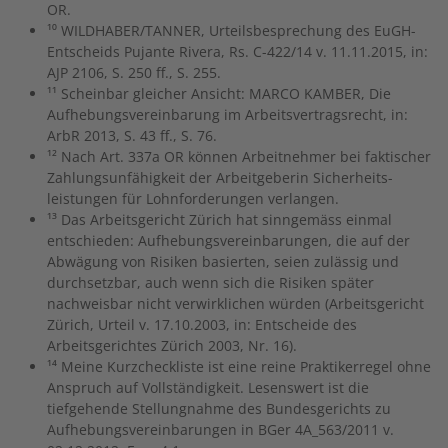
OR.
¹⁰ WILDHABER/TANNER, Urteilsbesprechung des EuGH-
Entscheids Pujante Rivera, Rs. C-422/14 v. 11.11.2015, in:
AJP 2106, S. 250 ff., S. 255.
¹¹ Scheinbar gleicher Ansicht: MARCO KAMBER, Die
Aufhebungsvereinbarung im Arbeitsvertragsrecht, in:
ArbR 2013, S. 43 ff., S. 76.
¹² Nach Art. 337a OR können Arbeitnehmer bei faktischer
Zahlungsunfähigkeit der Arbeitgeberin Sicherheits­
leistungen für Lohnforderungen verlangen.
¹³ Das Arbeitsgericht Zürich hat sinngemäss einmal
entschieden: Aufhebungsvereinbarungen, die auf der
Abwägung von Risiken basierten, seien zulässig und
durchsetzbar, auch wenn sich die Risiken später
nachweisbar nicht verwirklichen würden (Arbeitsgericht
Zürich, Urteil v. 17.10.2003, in: Entscheide des
Arbeitsgerichtes Zürich 2003, Nr. 16).
¹⁴ Meine Kurzcheckliste ist eine reine Praktikerregel ohne
Anspruch auf Vollständigkeit. Lesenswert ist die
tiefgehende Stellungnahme des Bundesgerichts zu
Aufhebungsvereinbarungen in BGer 4A_563/2011 v.