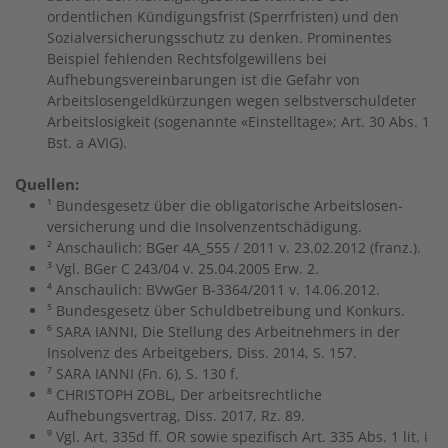
ordentlichen Kündigungsfrist (Sperrfristen) und den
Sozialversicherungsschutz zu denken. Prominentes
Beispiel fehlenden Rechtsfolgewillens bei
Aufhebungsvereinbarungen ist die Gefahr von
Arbeitslosengeldkürzungen wegen selbstverschuldeter
Arbeitslosigkeit (sogenannte «Einstelltage»; Art. 30 Abs. 1
Bst. a AVIG).
Quellen:
¹ Bundesgesetz über die obligatorische Arbeitslosen­
versicherung und die Insolvenzentschädigung.
² Anschaulich: BGer 4A_555 / 2011 v. 23.02.2012 (franz.).
³ Vgl. BGer C 243/04 v. 25.04.2005 Erw. 2.
⁴ Anschaulich: BVwGer B-3364/2011 v. 14.06.2012.
⁵ Bundesgesetz über Schuldbetreibung und Konkurs.
⁶ SARA IANNI, Die Stellung des Arbeitnehmers in der
Insolvenz des Arbeitgebers, Diss. 2014, S. 157.
⁷ SARA IANNI (Fn. 6), S. 130 f.
⁸ CHRISTOPH ZOBL, Der arbeitsrechtliche
Aufhebungsvertrag, Diss. 2017, Rz. 89.
⁹ Vgl. Art. 335d ff. OR sowie spezifisch Art. 335 Abs. 1 lit. i