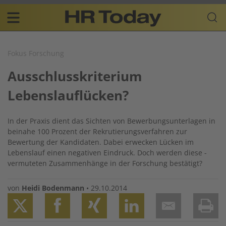
Skip
Business-
to
Plattform
content
für
Main
Human
navigation
Resources
Fokus Forschung
DE
Ausschlusskriterium
Lebenslauflücken?
In der Praxis dient das Sichten von Bewerbungsunterlagen in
beinahe 100 Prozent der Rekrutierungsverfahren zur
Bewertung der Kandidaten. Dabei erwecken Lücken im
Lebenslauf einen negativen Eindruck. Doch werden diese ­
vermuteten Zusammenhänge in der Forschung bestätigt?
von
Heidi Bodenmann
•
29.10.2014