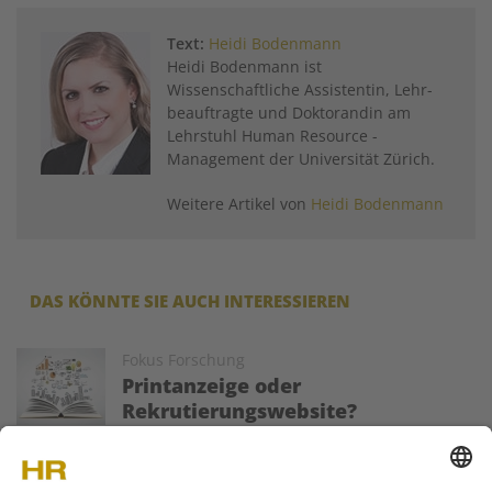
Text:
Heidi Bodenmann
Heidi Bodenmann ist
Wissenschaftliche ­Assistentin, Lehr­
beauftragte und Doktorandin am
Lehrstuhl ­Human Resource ­
Management der ­Universität Zürich.
Weitere Artikel von
Heidi Bodenmann
DAS KÖNNTE SIE AUCH INTERESSIEREN
Image
Fokus Forschung
Printanzeige oder
Rekrutierungswebsite?
Herausragendes Personal schafft für Firmen
bedeutende Wettbewerbsvorteile gegenüber der Konkurrenz.
Dementsprechend gross ist der Kampf um vielversprechende