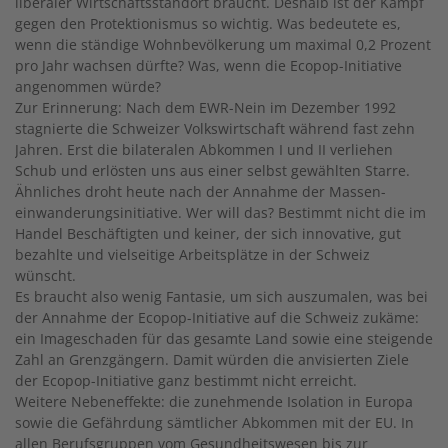
liberaler Wirtschaftsstandort braucht. Deshalb ist der Kampf
gegen den Protektionismus so wichtig. Was bedeutete es,
wenn die ständige Wohnbevölkerung um maximal 0,2 Prozent
pro Jahr wachsen dürfte? Was, wenn die Ecopop-Initiative
angenommen würde?
Zur Erinnerung: Nach dem EWR-Nein im Dezember 1992
stagnierte die Schweizer Volkswirtschaft während fast zehn
Jahren. Erst die bilateralen Abkommen I und II verliehen
Schub und erlösten uns aus einer selbst gewählten Starre.
Ähnliches droht heute nach der Annahme der Massen­
einwanderungsinitiative. Wer will das? Bestimmt nicht die im
Handel Beschäftigten und keiner, der sich innovative, gut
bezahlte und vielseitige Arbeitsplätze in der Schweiz
wünscht.
Es braucht also wenig Fantasie, um sich auszumalen, was bei
der Annahme der Ecopop-Initiative auf die Schweiz zu­käme:
ein Imageschaden für das gesamte Land sowie eine steigende
Zahl an Grenzgängern. Damit würden die anvisierten Ziele
der Ecopop-Initiative ganz bestimmt nicht erreicht.
Weitere Nebeneffekte: die zunehmende Isolation in Europa
sowie die Gefährdung sämtlicher Abkommen mit der EU. In
allen Berufsgruppen vom Gesundheits­wesen bis zur