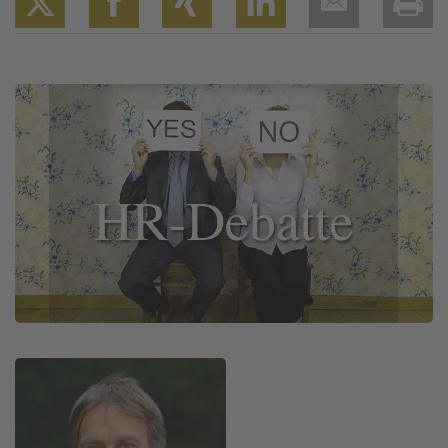
Twitter
Facebook
XING
LinkedIn
Email
Prin
Image
Image