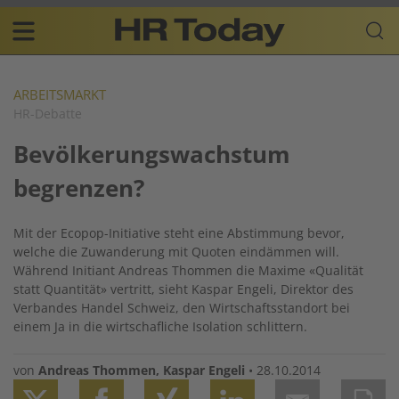
Skip
Business-
to
Plattform
content
für
Main
Human
navigation
Resources
ARBEITSMARKT
HR-Debatte
DE
Bevölkerungswachstum
begrenzen?
Mit der Ecopop-Initiative steht eine Abstimmung bevor,
welche die Zuwanderung mit Quoten eindämmen will.
Während Initiant Andreas Thommen die Maxime «Qualität
statt Quantität» vertritt, sieht Kaspar Engeli, Direktor des
Verbandes Handel Schweiz, den Wirtschaftsstandort bei
einem Ja in die wirtschafliche Isolation schlittern.
von
Andreas Thommen
,
Kaspar Engeli
•
28.10.2014