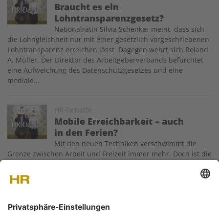
Braucht es ein
Lohntransparenzgesetz?­
Nationalrätin Silvia Schenker meint, dass sich
die Lohngleichheit nur mit einer gesetzlich vorgeschriebenen
­Lohntransparenz erreichen lässt. Dagegen wehrt sich Roland
A. Müller. Der Direktor des Arbeitgeberverbands befürchtet
eine Aufweichung des Datenschutzgesetzes und eine
mediale…
Image
HR-Debatte
Mobile Erreichbarkeit – auch
in den Ferien?
Mit den neuen Techniken verschwimmt die
Grenze zwischen Arbeit und Freizeit immer mehr. Doch ist die
ständige Erreichbarkeit tatsächlich ein «Segen»? Während Urs
Klingler als Consultant ständig auf Empfang ist, warnt Dieter
Kissling, Arbeitsmediziner, vor den gesundheitlichen Folgen
der ständigen…