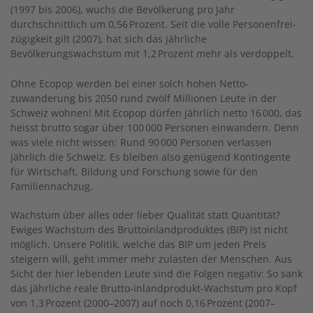
(1997 bis 2006), wuchs die Bevölkerung pro Jahr
durchschnittlich um 0,56 Prozent. Seit die volle Personenfrei­
zügigkeit gilt (2007), hat sich das jährliche
Bevölkerungswachstum mit 1,2 Prozent mehr als verdoppelt.
Ohne Ecopop werden bei einer solch hohen Netto­
zuwanderung bis 2050 rund zwölf Millionen Leute in der
Schweiz wohnen! Mit Ecopop dürfen jährlich netto 16 000, das
heisst brutto sogar über 100 000 Personen einwandern. Denn
was viele nicht wissen: Rund 90 000 Personen verlassen
jährlich die Schweiz. Es bleiben also genügend Kontingente
für Wirtschaft, Bildung und Forschung sowie für den
Familiennachzug.
Wachstum über alles oder lieber Qualität statt Quantität?
Ewiges Wachstum des Bruttoinlandproduktes (BIP) ist nicht
möglich. Unsere Politik, welche das BIP um jeden Preis
steigern will, geht immer mehr zulasten der Menschen. Aus
Sicht der hier lebenden Leute sind die Folgen negativ: So sank
das jährliche reale Brutto-inlandprodukt-Wachstum pro Kopf
von 1,3 Prozent (2000–2007) auf noch 0,16 Prozent (2007–