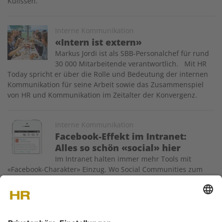
Kulissen.
Image
Interne Kommunikation
«Intern ist extern»
Markus Jordi ist als SBB-Personalchef für rund
30 000 Mitarbeitende verantwortlich. Mit HR
Today spricht er über die Rolle und Bedeutung der internen
Kommunikation für seine Arbeit sowie das Zusammenspiel
von HR und Kommunikation im Zeitalter der Konvergenz.
Image
Interne Kommunikation
Facebook-Effekt im Intranet:
Alles so schön «social» hier
Im Intranet halten immer mehr Tools mit
«Facebook-Charakter» Einzug. Wo Social Communities zum
Einsatz kommen, wird auf Augenhöhe kommuniziert und das
«Silo-Denken» überwunden. So frohlocken die Fans solcher
Systeme. Doch wurde die Bedeutung für die interne
Kommunikation in der Breite erkannt oder…