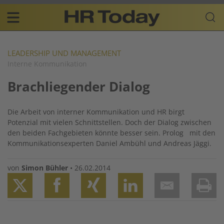
Skip
Business-
to
Plattform
content
für
Main
Human
navigation
Resources
LEADERSHIP UND MANAGEMENT
Interne Kommunikation
DE
Brachliegender Dialog
Die Arbeit von interner Kommunikation und HR birgt
Potenzial mit vielen Schnittstellen. Doch der Dialog zwischen
den beiden Fachgebieten könnte besser sein. Prolog mit den
Kommunikationsexperten Daniel Ambühl und Andreas Jäggi.
von
Simon Bühler
•
26.02.2014
Twitter
Facebook
XING
LinkedIn
Email
Prin