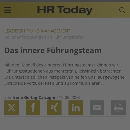
Skip
Business-
to
Plattform
content
für
Main
Human
navigation
Resources
LEADERSHIP UND MANAGEMENT
Rollenanforderungen an Führungskräfte
DE
Das innere Führungsteam
Mit dem Modell des «Inneren Führungsteams» können wir
Führungssituationen aus mehreren Blickwinkeln betrachten.
Die unterschiedlichen Perspektiven helfen uns, ausgewogene
Entscheide vorzubereiten und zu kommunizieren.
von
Irene Gerbig-Calcagni
•
12.05.2023
Twitter
Facebook
XING
LinkedIn
Email
Prin