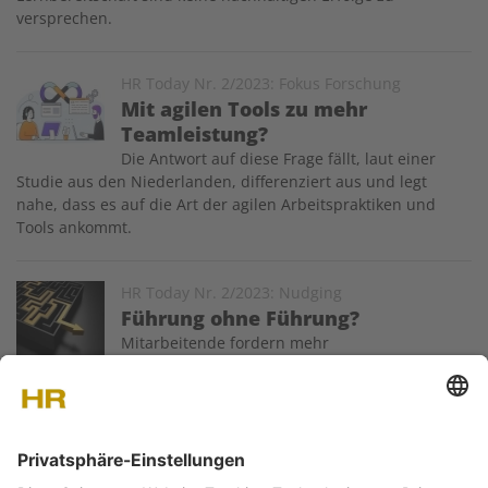
versprechen.
Image
HR Today Nr. 2/2023: Fokus Forschung
Mit agilen Tools zu mehr
Teamleistung?
Die Antwort auf diese Frage fällt, laut einer
Studie aus den Niederlanden, differenziert aus und legt
nahe, dass es auf die Art der agilen Arbeitspraktiken und
Tools ankommt.
Image
HR Today Nr. 2/2023: Nudging
Führung ohne Führung?
Mitarbeitende fordern mehr
Selbstbestimmung. Doch ohne Führung
missbrauchen Trittbrettfahrer aber ihre Freiheiten, während
instabile Teams ins Chaos schlingern. Mit «Nudges» bleiben
Mitarbeitende auf Kurs, ohne sich eingehemmt zu fühlen.