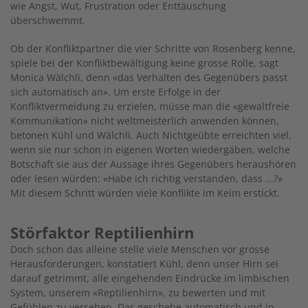
wie Angst, Wut, Frustration oder Enttäuschung
überschwemmt.
Ob der Konfliktpartner die vier Schritte von Rosenberg kenne,
spiele bei der Konfliktbewältigung keine grosse Rolle, sagt
Monica Wälchli, denn «das Verhalten des Gegenübers passt
sich automatisch an». Um erste Erfolge in der
Konfliktvermeidung zu erzielen, müsse man die «gewaltfreie
Kommunikation» nicht weltmeisterlich anwenden können,
betonen Kühl und Wälchli. Auch Nichtgeübte erreichten viel,
wenn sie nur schon in eigenen Worten wiedergäben, welche
Botschaft sie aus der Aussage ihres Gegenübers heraushören
oder lesen würden: «Habe ich richtig verstanden, dass ...?»
Mit diesem Schritt würden viele Konflikte im Keim erstickt.
Störfaktor Reptilienhirn
Doch schon das alleine stelle viele Menschen vor grosse
Herausforderungen, konstatiert Kühl, denn unser Hirn sei
darauf getrimmt, alle eingehenden Eindrücke im limbischen
System, unserem «Reptilienhirn», zu bewerten und mit
Gefühlen zu versehen. Das geschehe automatisch und in