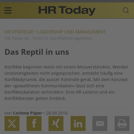
Skip
Business-
to
Plattform
content
für
Main
Human
navigation
Resources
HR STRATEGIE
•
LEADERSHIP UND MANAGEMENT
HR Today Nr. 10/2016: Konfliktmanagement
DE
Das Reptil in uns
Konflikte beginnen meist mit einem Missverständnis. Werden
Unstimmigkeiten nicht angesprochen, entsteht häufig eine
Konfliktdynamik, die ausser Kontrolle gerät. Mit dem Konzept
der «gewaltfreien Kommunikation» lässt sich eine
Konflikteskalation verhindern. Eine HR-Leiterin und ein
Konfliktberater geben Einblick.
von
Corinne Päper
•
28.09.2016