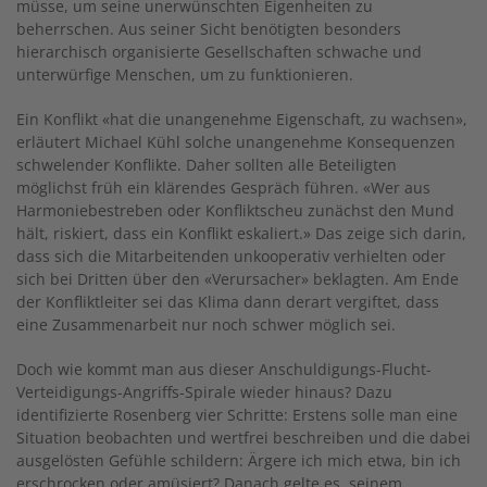
müsse, um seine unerwünschten Eigenheiten zu
beherrschen. Aus seiner Sicht benötigten besonders
hierarchisch organisierte Gesellschaften schwache und
unterwürfige Menschen, um zu funktionieren.
Ein Konflikt «hat die unangenehme Eigenschaft, zu wachsen»,
erläutert Michael Kühl solche unangenehme Konsequenzen
schwelender Konflikte. Daher sollten alle Beteiligten
möglichst früh ein klärendes Gespräch führen. «Wer aus
Harmoniebestreben oder Konfliktscheu zunächst den Mund
hält, riskiert, dass ein Konflikt eskaliert.» Das zeige sich darin,
dass sich die Mitarbeitenden unkooperativ verhielten oder
sich bei Dritten über den «Verursacher» beklagten. Am Ende
der Konfliktleiter sei das Klima dann derart vergiftet, dass
eine Zusammenarbeit nur noch schwer möglich sei.
Doch wie kommt man aus dieser Anschul­digungs-Flucht-
Verteidigungs-Angriffs-Spirale wie­­der hinaus? Dazu
identifizierte Rosenberg vier Schritte: Erstens solle man eine
Situation beobachten und wertfrei beschreiben und die dabei
ausgelösten Gefühle schildern: Ärgere ich mich etwa, bin ich
erschrocken oder amüsiert? Danach gelte es, seinem