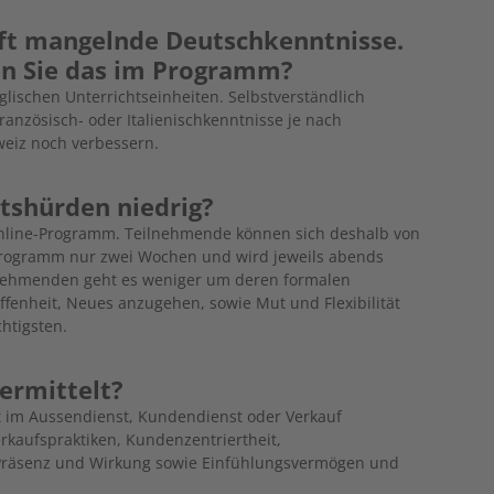
oft mangelnde Deutschkenntnisse.
gen Sie das im Programm?
lischen Unterrichtseinheiten. Selbstverständlich
ranzösisch- oder Italienischkenntnisse je nach
weiz noch verbessern.
ttshürden niedrig?
 Online-Programm. Teilnehmende können sich deshalb von
 Programm nur zwei Wochen und wird jeweils abends
ilnehmenden geht es weniger um deren formalen
Offenheit, Neues anzugehen, sowie Mut und Flexibilität
htigsten.
ermittelt?
it im Aussendienst, Kundendienst oder Verkauf
erkaufspraktiken, Kundenzentriertheit,
Präsenz und Wirkung sowie Einfühlungsvermögen und