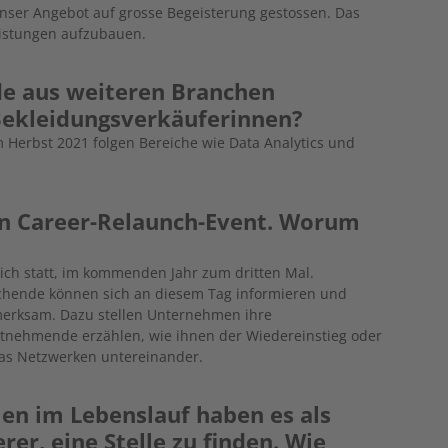
nser Angebot auf grosse Begeisterung gestossen. Das
eistungen aufzubauen.
de aus weiteren Branchen
 Bekleidungsverkäuferinnen?
Herbst 2021 folgen Bereiche wie Data Analytics und
en Career-Relaunch-Event. Worum
lich statt, im kommenden Jahr zum dritten Mal.
uchende können sich an diesem Tag informieren und
merksam. Dazu stellen Unternehmen ihre
tnehmende erzählen, wie ihnen der Wiedereinstieg oder
 das Netzwerken untereinander.
en im Lebenslauf haben es als
rer, eine Stelle zu finden. Wie