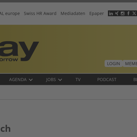
AL europe
Swiss HR Award
Mediadaten
Epaper
Header
menu
LOGIN
MEMB
AGENDA
JOBS
TV
PODCAST
B
uch