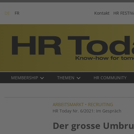
Skip
to
DE
FR
Kontakt
HR FESTIV
content
Business-
Plattform
für
Human
Resources
Main
MEMBERSHIP
THEMEN
HR COMMUNITY
navigation
DE
ARBEITSMARKT
•
RECRUITING
HR Today Nr. 6/2021: Im Gespräch
Der grosse Umbr