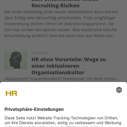
Recruiting-Risiken
Der erste Arbeitstag einer neuen Mitarbeiterin kann bereits
über Erfolg oder Misserfolg entscheiden. Trotz sorgfältiger
Vorbereitung drohen Fehler im Rekrutierungsprozess, die
sich nur schwer korrigieren lassen. Was kostet eine falsche
Entscheidung wirklich? Und wie kann man das Risiko von…
Image
Inklusion
HR ohne Vorurteile: Wege zu
einer inklusiveren
Organisationskultur
«Rassistisch? Frauenfeindlich? Homophob? Ich doch nicht!».
Die meisten von uns werden sich für offen und tolerant
halten. Doch leider sind Vorurteile weit verbreitet – weil sie
unbewusst sind. Wie man das «Schubladendenken»
überlisten kann.