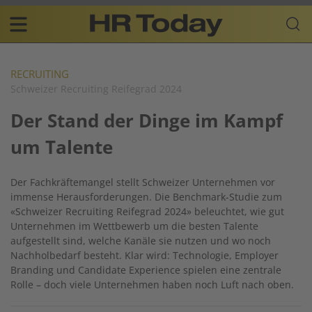
Skip
Business-
to
Plattform
content
für
Main
Human
navigation
Resources
RECRUITING
Schweizer Recruiting Reifegrad 2024
DE
Der Stand der Dinge im Kampf
um Talente
Der Fachkräftemangel stellt Schweizer Unternehmen vor
immense Herausforderungen. Die Benchmark-Studie zum
«Schweizer Recruiting Reifegrad 2024» beleuchtet, wie gut
Unternehmen im Wettbewerb um die besten Talente
aufgestellt sind, welche Kanäle sie nutzen und wo noch
Nachholbedarf besteht. Klar wird: Technologie, Employer
Branding und Candidate Experience spielen eine zentrale
Rolle – doch viele Unternehmen haben noch Luft nach oben.