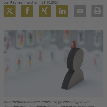
von
Raphael Ineichen
•
21.10.2024
Twitter
Facebook
XING
LinkedIn
Email
Prin
Image
Unternehmen müssen andere Wege einschlagen, um
weiterhin gute Mitarbeiter finden und halten zu können.