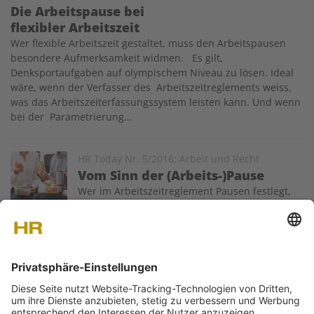
Die Arbeitspause bei
flexibler Arbeitszeit
Wer flexible Arbeitszeit gestaltet, muss den Arbeitspausen
besondere Aufmerksamkeit widmen. Es gilt,
Denksportaufgaben auf olympischem Niveau zu lösen. Ideal
wäre, wenn der Verfasser des Arbeitszeitreglements weiss,
was das Arbeitszeiterfassungssystem leisten kann. Und wenn
bei der Parametrierung…
Image
HR Today Nr. 5/2016: Arbeit und Recht
Vom Sinn der (Arbeits-)Pause
Wer im Arbeitszeitreglement Pausen festlegt,
kann sich am Gesetz orientieren. Viel besser ist
es jedoch in der Praxis, sich am Sinn zu orientieren, aus dem
Pausen zwischen Arbeitgebenden und Arbeitnehmenden
vereinbart werden.