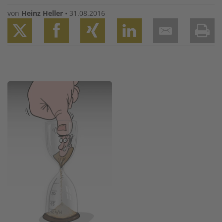
von
Heinz Heller
•
31.08.2016
Twitter
Facebook
XING
LinkedIn
Email
Prin
Image