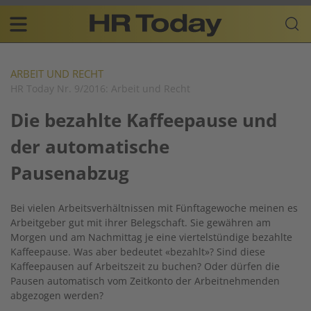
Skip
Business-
to
Plattform
content
für
Main
Human
navigation
Resources
ARBEIT UND RECHT
HR Today Nr. 9/2016: Arbeit und Recht
DE
Die bezahlte Kaffeepause und
der automatische
Pausenabzug
Bei vielen Arbeitsverhältnissen mit Fünftagewoche meinen es
Arbeitgeber gut mit ihrer Belegschaft. Sie gewähren am
Morgen und am Nachmittag je eine viertelstündige bezahlte
Kaffeepause. Was aber bedeutet «bezahlt»? Sind diese
Kaffeepausen auf Arbeitszeit zu buchen? Oder dürfen die
Pausen automatisch vom Zeitkonto der Arbeitnehmenden
abgezogen werden?