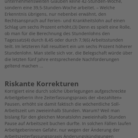
unternehmensweiten Glauben keine 42-Stunden-Woche,
sondern eine 39,5-Stunden-Woche arbeitet. – Welche
Erkenntnis übrigens, nur nebenbei erwähnt, den
Rechtsanspruch auf Ferien- und Krankheitslohn auf einen
Schlag um sechs Prozent erhöht.(3) Denn es spielt eine Rolle,
ob man für die Berechnung des Stundenlohns den
Tagessatz(4) durch 8,45 oder durch 7,9(6) Arbeitsstunden
teilt. Im letzteren Fall resultiert ein um sechs Prozent höherer
Stundenlohn. Man stelle sich vor, die Belegschaft würde über
die letzten fünf Jahre entsprechende Nachforderungen
geltend machen ...
Riskante Korrekturen
Korrigiert eine durch solche Überlegungen aufgeschreckte
Arbeitgeberin ihre Zeiterfassungspraxis der «bezahlten»
Pausen, erhöht sie damit faktisch die wöchentliche Soll-
Arbeitszeit um zweieinhalb Stunden. Warum? Weil man
bislang für den gleichen Monatslohn zweieinhalb Stunden
Pause auf Arbeitszeit buchen durfte. In solchen Fällen laufen
Arbeitgeberinnen Gefahr, nur wegen der Änderung der
Arbeitszeiterfassungspraxis Änderungskündigungen