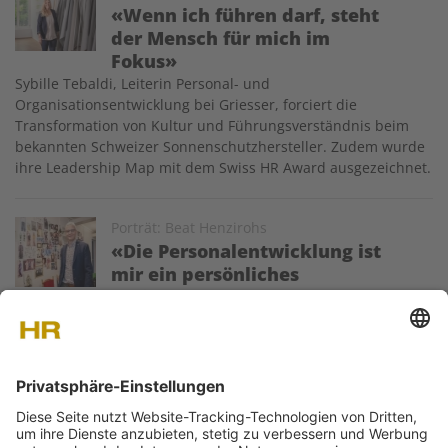
«Wenn ich führen darf, steht
der Mensch für mich im
Fokus»
Sybille Tebaldi, Leiterin Personal- und
Organisationsentwicklung bei Griesser, forciert die
Transformation von Kultur und Führungsverständnis beim
bekannten Schweizer Sonnenschutz­hersteller. Zudem wurde
ihre Leadership Map mit dem Swiss HR Award ausgezeichnet.
Image
Porträt: Beat Henzirohs
«Die Personalentwicklung ist
mir ein persönliches
Anliegen»
Beat Henzirohs, HR-Leiter des Opernhauses Zürich, vereint
Leidenschaft für Menschen mit einer methodischen HR-
Strategie für kulturellen Wandel.