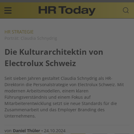
Skip
Business-
to
Plattform
content
für
Main
Human
navigation
Resources
HR STRATEGIE
Porträt: Claudia Schnydrig
DE
Die Kulturarchitektin von
Electrolux Schweiz
Seit sieben Jahren gestaltet Claudia Schnydrig als HR-
Direktorin die Personalstrategie von Electrolux Schweiz. Mit
modernen Arbeitsmodellen, einem klaren
Führungsverständnis und einem Fokus auf
Mitarbeiterentwicklung setzt sie neue Standards für die
Zusammenarbeit und das Employer Branding des
Unternehmens.
von
Daniel Thüler
•
24.10.2024