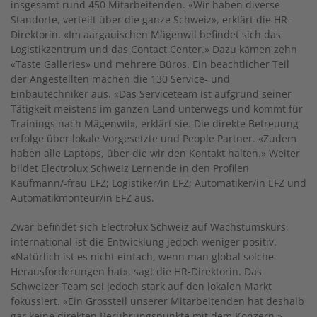
insgesamt rund 450 Mitarbeitenden. «Wir haben diverse
Standorte, verteilt über die ganze Schweiz», erklärt die HR-
Direktorin. «Im aargauischen Mägenwil befindet sich das
Logistikzentrum und das Contact Center.» Dazu kämen zehn
«Taste Galleries» und mehrere Büros. Ein beachtlicher Teil
der Angestellten machen die 130 Service- und
Einbautechniker aus. «Das Serviceteam ist aufgrund seiner
Tätigkeit meistens im ganzen Land unterwegs und kommt für
Trainings nach Mägenwil», erklärt sie. Die direkte Betreuung
erfolge über lokale Vorgesetzte und People Partner. «Zudem
haben alle Laptops, über die wir den Kontakt halten.» Weiter
bildet Electrolux Schweiz Lernende in den Profilen
Kaufmann/-frau EFZ; Logistiker/in EFZ; Automatiker/in EFZ und
Automatikmonteur/in EFZ aus.
Zwar befindet sich Electrolux Schweiz auf Wachstumskurs,
international ist die Entwicklung jedoch weniger positiv.
«Natürlich ist es nicht einfach, wenn man global solche
Herausforderungen hat», sagt die HR-Direktorin. Das
Schweizer Team sei jedoch stark auf den lokalen Markt
fokussiert. «Ein Grossteil unserer Mitarbeitenden hat deshalb
gar keine direkten Berührungspunkte mit dem Konzern.»