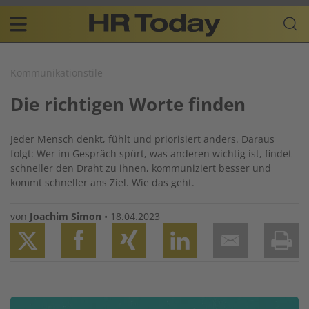
Skip
Business-
to
Plattform
content
für
Main
Human
navigation
Resources
Kommunikationstile
DE
Die richtigen Worte finden
Jeder Mensch denkt, fühlt und priorisiert anders. Daraus
folgt: Wer im Gespräch spürt, was anderen wichtig ist, findet
schneller den Draht zu ihnen, kommuniziert besser und
kommt schneller ans Ziel. Wie das geht.
von
Joachim Simon
•
18.04.2023
Twitter
Facebook
XING
LinkedIn
Email
Prin
Image