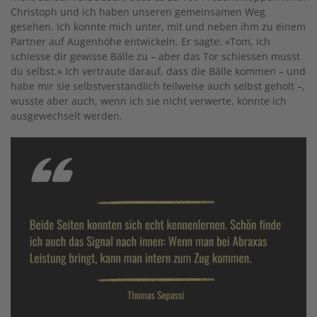
Christoph und ich haben unseren gemeinsamen Weg
gesehen. Ich konnte mich unter, mit und neben ihm zu einem
Partner auf Augenhöhe entwickeln. Er sagte: «Tom, ich
schiesse dir gewisse Bälle zu – aber das Tor schiessen musst
du selbst.» Ich vertraute darauf, dass die Bälle kommen – und
habe mir sie selbstverständlich teilweise auch selbst geholt –,
wusste aber auch, wenn ich sie nicht verwerte, könnte ich
ausgewechselt werden.