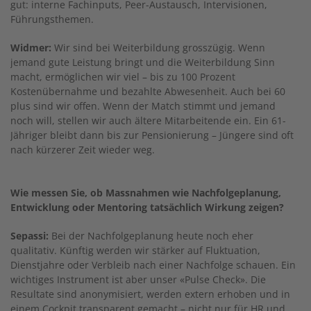
gut: interne Fachinputs, Peer-Austausch, Intervisionen,
Führungsthemen.
Widmer:
Wir sind bei Weiterbildung grosszügig. Wenn
jemand gute Leistung bringt und die Weiterbildung Sinn
macht, ermöglichen wir viel – bis zu 100 Prozent
Kostenübernahme und bezahlte Abwesenheit. Auch bei 60
plus sind wir offen. Wenn der Match stimmt und jemand
noch will, stellen wir auch ältere Mitarbeitende ein. Ein 61-
Jähriger bleibt dann bis zur Pensionierung – Jüngere sind oft
nach kürzerer Zeit wieder weg.
Wie messen Sie, ob Massnahmen wie Nachfolgeplanung,
Entwicklung oder Mentoring tatsächlich Wirkung zeigen?
Sepassi:
Bei der Nachfolgeplanung heute noch eher
qualitativ. Künftig werden wir stärker auf Fluktuation,
Dienstjahre oder Verbleib nach einer Nachfolge schauen. Ein
wichtiges Instrument ist aber unser «Pulse Check». Die
Resultate sind anonymisiert, werden extern erhoben und in
einem Cockpit transparent gemacht – nicht nur für HR und