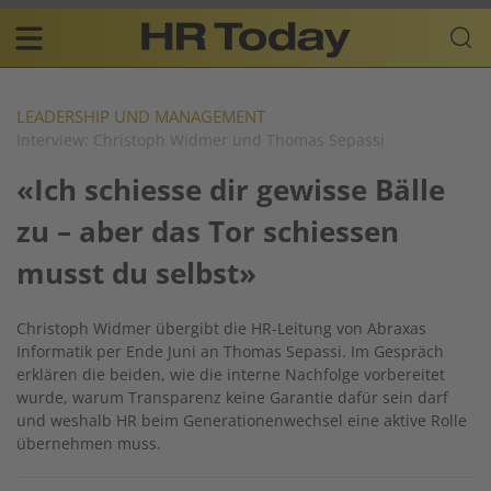
Skip
Business-
to
Plattform
content
für
Main
Human
navigation
Resources
LEADERSHIP UND MANAGEMENT
Interview: Christoph Widmer und Thomas Sepassi
DE
«Ich schiesse dir gewisse Bälle
zu – aber das Tor schiessen
musst du selbst»
Christoph Widmer übergibt die HR-Leitung von Abraxas
Informatik per Ende Juni an Thomas Sepassi. Im Gespräch
erklären die beiden, wie die interne Nachfolge vorbereitet
wurde, warum Transparenz keine Garantie dafür sein darf
und weshalb HR beim Generationenwechsel eine aktive Rolle
übernehmen muss.