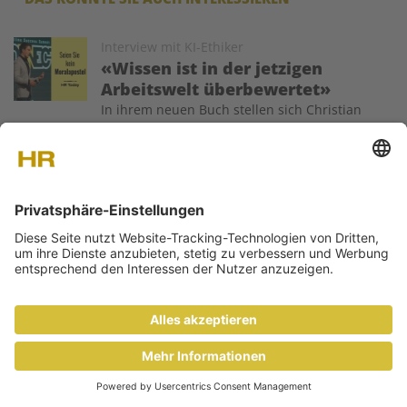
Image
Interview mit KI-Ethiker
«Wissen ist in der jetzigen
Arbeitswelt überbewertet»
In ihrem neuen Buch stellen sich Christian
Hugo Hoffmann und sein Co-Autor Sebastian Rosengrün die
Frage: Wie sieht ethische Führung im KI-Zeitalter aus? Ein
Gespräch über Verantwortung, Fehlerkultur und
Effizienzdruck.
Image
Interview mit Arianne Hasler
«Ich erlebe Altersdiversität
weniger als Trend, sondern
als Widerspruch»
In Zeiten des Fachkräftemangels gewinnt Altersdiversität
stetig an Relevanz. Arianne Hasler, Chief People & Culture von
Galenica, erklärt und reflektiert das eigene Erfolgskonzept –
und erzählt die Geschichten von Ueli und Sabine.