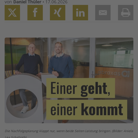
von
Daniel Thüler
•
17.06.2026
Twitter
Facebook
XING
LinkedIn
Email
Prin
Image
Die Nachfolgeplanung klappt nur, wenn beide Seiten Leistung bringen. (Bilder: Aniela
Lea Schafroth)