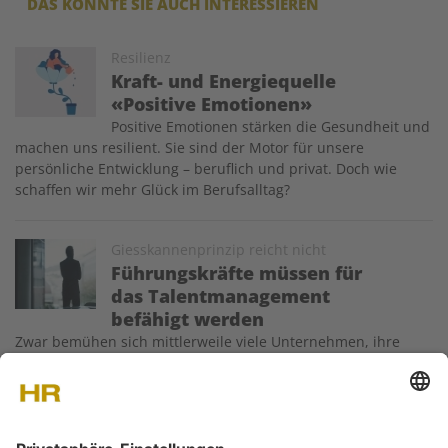
DAS KÖNNTE SIE AUCH INTERESSIEREN
Image
Resilienz
Kraft- und Energiequelle
«Positive Emotionen»
Positive Emotionen stärken die Gesundheit und
machen uns resilient. Sie sind der Motor für unsere
persönliche Entwicklung – beruflich und privat. Doch wie
schaffen wir mehr Glück im Berufsalltag?
Image
Giesskannenprinzip reicht nicht
Führungskräfte müssen für
das Talentmanagement
befähigt werden
Zwar bemühen sich mittlerweile viele Unternehmen, ihre
Talente gezielt zu identifizieren, zu fördern und zu binden.
Doch klaffen Theorie und Praxis oft noch weit auseinander –
nicht zuletzt weil Führungskräfte mit dem Talentmanagement
häufig überfordert sind.