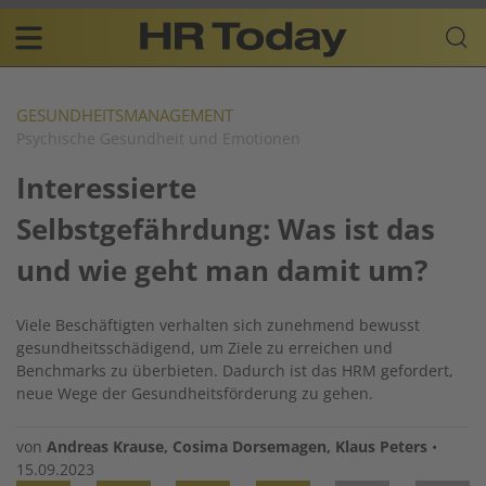
Skip
Business-
to
Plattform
content
für
Main
Human
navigation
Resources
GESUNDHEITSMANAGEMENT
Psychische Gesundheit und Emotionen
DE
Interessierte
Selbstgefährdung: Was ist das
und wie geht man damit um?
Viele Beschäftigten verhalten sich zunehmend bewusst
gesundheitsschädigend, um Ziele zu erreichen und
Benchmarks zu überbieten. Dadurch ist das HRM gefordert,
neue Wege der Gesundheitsförderung zu gehen.
von
Andreas Krause
,
Cosima Dorsemagen
,
Klaus Peters
•
15.09.2023