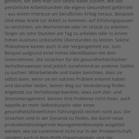
gemeint, bei dem man sich selbst dabei zusieht, wie das
persönliche Arbeitshandeln die eigene Gesundheit gefährdet
– aus einem Interesse am beruflichen Erfolg heraus. Beispiele
sind etwa: krank zur Arbeit zu kommen, auf Erholungspausen
zu verzichten, am Wochenende oder im Urlaub zu arbeiten,
länger als zehn Stunden am Tag zu arbeiten oder in einem
hohen Ausmass unbezahlte Überstunden zu leisten. Solche
Phänomene kamen auch in der Vergangenheit vor, zum
Beispiel aufgrund einer hohen Identifikation mit dem
Unternehmen. Die Ursachen für die gesundheitskritischen
Verhaltensweisen sind jedoch zunehmend an anderen Stellen
zu suchen: Mitarbeitende und Kader berichten, dass sie
selbst dann, wenn sie ein solches Problem erkannt haben
und darunter leiden, keinen Weg zur Veränderung finden.
Angebote zur Verhaltensprävention, etwa zum Zeit- und
Stressmanagement, können ihre Probleme nicht lösen, auch
Appelle an mehr Selbstdisziplin oder einen
gesundheitsförderlichen Führungsstil reichen nicht aus. Die
Ursachen sind in der Dynamik zu finden, die durch neue,
produktivitätssteigernde Managementkonzepte ausgelöst
werden, wie sie zunehmend nicht nur in der Privatwirtschaft,
sondern auch in Non-Profit-Organisationen und der