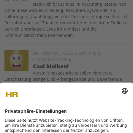
Natürlich braucht es im Recruiting Ressourcen:
Ohne diese wird es schwierig, Rekrutierungswunder zu
vollbringen. Unabhängig von der Ressourcenfrage sollten sich
Recruiter aber auf Themen konzentrieren, die ihrem Einfluss­
bereich unterliegen. Etwa ihr Mindset und die
Kommunikation mit Bewerbenden.
Image
HR Today Nr. 3/2022: Recruiting &
Employer Branding
Cool bleiben!
Vorstellungsgespräche sollen eine erste
Einschätzung bringen, ob Arbeitgebende und Bewerbende
matchen. Manche Interviewfragen schiessen jedoch übers
Ziel hinaus. Ein Gespräch mit Expertin Stefanie Körner,
Gründerin des Personaldienstleisters Vinci Personal AG, über
psychologische Stresstests im…