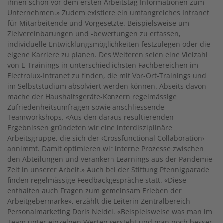
ihnen schon vor dem ersten Arbeitstag Informationen zum
Unternehmen.» Zudem existiere ein umfangreiches Intranet
für Mitarbeitende und Vorgesetzte. Beispielsweise um
Zielvereinbarungen und -bewertungen zu erfassen,
individuelle Entwicklungsmöglichkeiten festzulegen oder die
eigene Karriere zu planen. Des Weiteren seien eine Vielzahl
von E-Trainings in unterschiedlichsten Fachbereichen im
Electrolux-Intranet zu finden, die mit Vor-Ort-Trainings und
im Selbststudium absolviert werden können. Abseits davon
mache der Haushaltsgeräte-Konzern regelmässige
Zufriedenheitsumfragen sowie anschliessende
Teamworkshops. «Aus den daraus resultierenden
Ergebnissen gründeten wir eine interdisziplinäre
Arbeitsgruppe, die sich der ‹Crossfunctional Collaboration›
annimmt. Damit optimieren wir interne Prozesse zwischen
den Abteilungen und verankern Learnings aus der Pandemie-
Zeit in unserer Arbeit.» Auch bei der Stiftung Pfennigparade
finden regelmässige Feedbackgespräche statt. «Diese
enthalten auch Fragen zum gemeinsam Erleben der
Arbeitgebermarke», erzählt die Leiterin Zentralbereich
Personalmarketing Doris Neidel. «Beispielsweise was man im
Team unter einzelnen Werten versteht und man noch besser