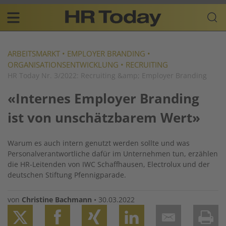
Skip
Business-
to
Plattform
content
für
Main
Human
navigation
Resources
ARBEITSMARKT
•
EMPLOYER BRANDING
•
ORGANISATIONSENTWICKLUNG
•
RECRUITING
DE
HR Today Nr. 3/2022: Recruiting &amp; Employer Branding
«Internes Employer Branding
ist von unschätzbarem Wert»
Warum es auch intern genutzt werden sollte und was
Personalverantwortliche dafür im Unternehmen tun, erzählen
die HR-Leitenden von IWC Schaffhausen, Electrolux und der
deutschen Stiftung Pfennigparade.
von
Christine Bachmann
•
30.03.2022