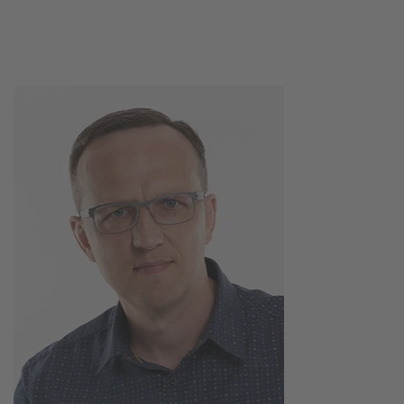
Twitter
Facebook
XING
LinkedIn
Email
Prin
Image