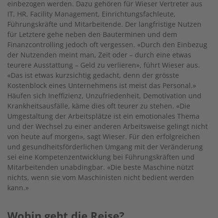
einbezogen werden. Dazu gehören für Wieser Vertreter aus
IT, HR, Facility Management, Einrichtungsfachleute,
Führungskräfte und Mitarbeitende. Der langfristige Nutzen
für Letztere gehe neben den Bauterminen und dem
Finanzcontrolling jedoch oft vergessen. «Durch den Einbezug
der Nutzenden meint man, Zeit oder – durch eine etwas
teurere Ausstattung – Geld zu ­verlieren», führt Wieser aus.
«Das ist etwas kurzsichtig gedacht, denn der grösste
Kostenblock eines Unternehmens ist meist das Personal.»
Häufen sich Ineffizienz, Unzufriedenheit, Demotivation und
Krankheitsausfälle, käme dies oft teurer zu stehen. «Die
Umgestaltung der Arbeitsplätze ist ein emotionales Thema
und der Wechsel zu einer anderen Arbeitsweise gelingt nicht
von heute auf morgen», sagt Wieser. Für den erfolgreichen
und gesundheitsförderlichen Umgang mit der Veränderung
sei eine Kompetenzentwicklung bei Führungskräften und
Mitarbeitenden unabdingbar. «Die beste Maschine nützt
nichts, wenn sie vom Maschinisten nicht bedient werden
kann.»
Wohin geht die Reise?