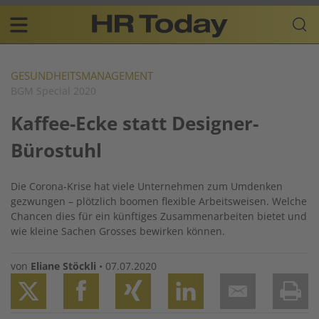
Skip
Business-
to
Plattform
content
für
Main
Human
navigation
Resources
GESUNDHEITSMANAGEMENT
BGM Special 2020
DE
Kaffee-Ecke statt Designer-
Bürostuhl
Die Corona-Krise hat viele Unternehmen zum Umdenken
gezwungen – plötzlich boomen flexible ­Arbeitsweisen. Welche
Chancen dies für ein künftiges Zusammenarbeiten bietet und
wie kleine Sachen Grosses bewirken können.
von
Eliane Stöckli
•
07.07.2020