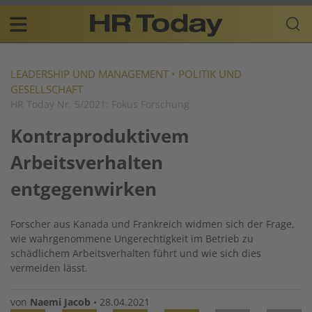
Skip
Business-
to
Plattform
content
für
Main
Human
navigation
Resources
LEADERSHIP UND MANAGEMENT
•
POLITIK UND
GESELLSCHAFT
DE
HR Today Nr. 5/2021: Fokus Forschung
Kontraproduktivem
Arbeitsverhalten
entgegenwirken
Forscher aus Kanada und Frankreich widmen sich der Frage,
wie wahrgenommene Ungerechtigkeit im Betrieb zu
schädlichem Arbeitsverhalten führt und wie sich dies
vermeiden lässt.
von
Naemi Jacob
•
28.04.2021