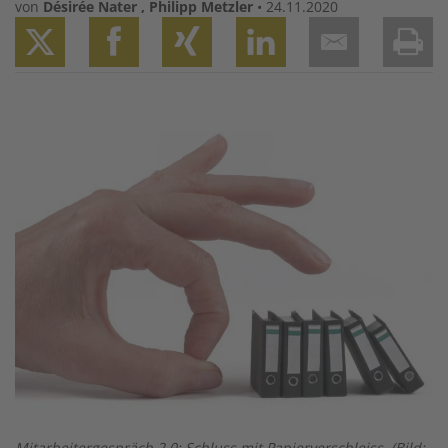
von
Désirée Nater
,
Philipp Metzler
•
24.11.2020
Twitter
Facebook
XING
LinkedIn
Email
Prin
Image
Mitarbeitergespräch 2.0: Schluss mit Papierverschleiss. (Bild: