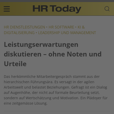
Skip
Business-
to
Plattform
content
für
Main
Human
navigation
Resources
HR DIENSTLEISTUNGEN
•
HR SOFTWARE
•
KI &
DIGITALISIERUNG
•
LEADERSHIP UND MANAGEMENT
DE
Leistungserwartungen
diskutieren – ohne Noten und
Urteile
Das herkömmliche Mitarbeitergespräch stammt aus der
hierarchischen Führungsära. Es versagt in der agilen
Arbeitswelt und belastet Beziehungen. Gefragt ist ein Dialog
auf Augenhöhe, der nicht auf formale Beurteilung setzt,
sondern auf Wertschätzung und Motivation. Ein Plädoyer für
eine zeitgemässe Lösung.