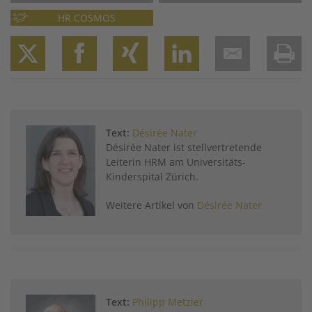
HR COSMOS
Twitter
Facebook
XING
LinkedIn
Email
Prin
Text:
Désirée Nater
Désirée Nater ist stellvertretende
Leiterin HRM am Universitäts-
Kinderspital Zürich.
Weitere Artikel von
Désirée Nater
Text:
Philipp Metzler