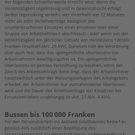
der folgenden Schwellenwerte erreicht wird: Wenn die
Verleihtätigkeit regelmässig und in Gewinnabsicht erfolgt
(wobei regelmässig verleiht, wer innerhalb von 12 Monaten
mehr als zehn Verleihverträge bezüglich des
ununterbrochenen Einsatzes eines einzelnen oder einer
Gruppe von Arbeitnehmern abschliesst) – oder wenn aus der
Verleihtätigkeit ein jährlicher Umsatz von mindestens 100 000
Franken resultiert (Art. 29 AVV). Daneben hält die Verordnung
aber auch fest, dass das «gelegentliche Überlassen» von
Arbeitnehmern bewilligungsfrei ist. Ein «gelegentliches
Überlassen» ist gemäss Verordnung zu bejahen, wenn der
Zweck des Arbeitsvertrags darin liegt, dass der Arbeitnehmer
hauptsächlich unter der Weisungsbefugnis des Arbeitgebers
arbeitet, der Arbeitnehmer nur ausnahmsweise überlassen
wird und die Dauer des Arbeitsvertrags von Einsätzen bei
Einsatzbetrieben unabhängig ist (Art. 27 Abs. 4 AVV).
Bussen bis 100 000 Franken
Für den Personalverleih ins Ausland («outbound») bedarf es
gemäss AVG zusätzlich einer Bewilligung des
Staatssekretariates für Wirtschaft (Seco), zudem erhöht sich