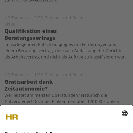
HR Today Nr. 12/2017: Arbeit und Recht
aktuell
Qualifikation eines
Beratungsvertrags
Im vorliegenden Entscheid ging es um Forderungen aus
einem Beratungsvertrag, der nach Auffassung der Gerichte
als Arbeitsvertrag und nicht als Auftrag zu klassifizieren war.
HR Today Nr. 11/2017: Arbeit und Recht
Gratisarbeit dank
Zeitautonomie?
Wer leistet am meisten Überstunden? Natürlich die
Gutverdiener! Doch bei Einkommen über 120 000 Franken
kann seit dem 1. Januar 2016 auf Arbeitszeiterfassung
verzichtet werden. So spart die Wirtschaft faktisch hohe
Überstundenentschädigungen. – Voraussetzung: Die
Betroffenen arbeiten (nebst anderen…