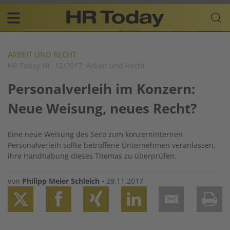
Skip
Business-
to
Plattform
content
für
Main
Human
navigation
Resources
ARBEIT UND RECHT
HR Today Nr. 12/2017: Arbeit und Recht
DE
Personalverleih im Konzern:
Neue Weisung, neues Recht?
Eine neue Weisung des Seco zum konzerninternen
Personalverleih sollte betroffene Unternehmen veranlassen,
ihre Handhabung dieses Themas zu überprüfen.
von
Philipp Meier Schleich
•
29.11.2017
Twitter
Facebook
XING
LinkedIn
Email
Prin