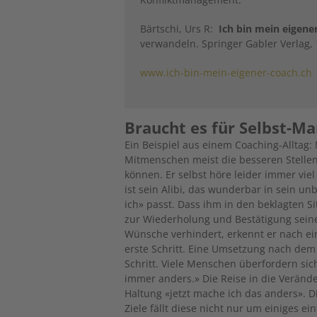
Bärtschi, Urs R:
Ich bin mein eigene
verwandeln. Springer Gabler Verlag,
www.ich-bin-mein-eigener-coach.ch
Braucht es für Selbst-Ma
Ein Beispiel aus einem Coaching-Alltag:
Mitmenschen meist die besseren Stelle
können. Er selbst höre leider immer vie
ist sein Alibi, das wunderbar in sein 
ich» passt. Dass ihm in den beklagten S
zur Wiederholung und Bestätigung seiner
Wünsche verhindert, erkennt er nach ein
erste Schritt. Eine Umsetzung nach dem M
Schritt. Viele Menschen überfordern si
immer anders.» Die Reise in die Verände
Haltung «jetzt mache ich das anders». 
Ziele fällt diese nicht nur um einiges ei