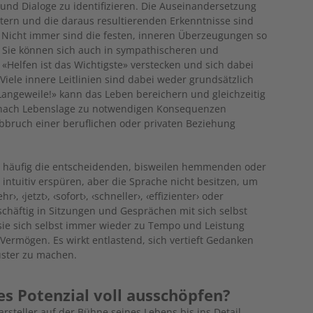
und Dialoge zu identifizieren. Die Auseinandersetzung
ern und die daraus resultierenden Erkenntnisse sind
. Nicht immer sind die festen, inneren Überzeugungen so
!» Sie können sich auch in sympathischeren und
«Helfen ist das Wichtigste» verstecken und sich dabei
ele innere Leitlinien sind dabei weder grundsätzlich
 Langeweile!» kann das Leben bereichern und gleichzeitig
je nach Lebenslage zu notwendigen Konsequenzen
bruch einer beruflichen oder privaten Beziehung
 häufig die entscheidenden, bisweilen hemmenden oder
intuitiv erspüren, aber die Sprache nicht besitzen, um
 ‹jetzt›, ‹sofort›, ‹schneller›, ‹effizienter› oder
eschäftig in Sitzungen und Gesprächen mit sich selbst
 sie sich selbst immer wieder zu Tempo und Leistung
 Vermögen. Es wirkt entlastend, sich vertieft Gedanken
ster zu machen.
es Potenzial voll ausschöpfen?
rsteller auf der Bühne seines Lebens bis ins Detail