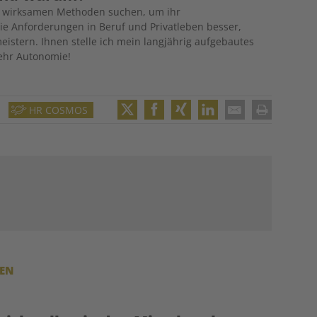
r wirksamen Methoden suchen, um ihr
e Anforderungen in Beruf und Privatleben besser,
istern. Ihnen stelle ich mein langjährig aufgebautes
ehr Autonomie!
HR COSMOS
Twitter
Facebook
XING
LinkedIn
Email
Print
REN