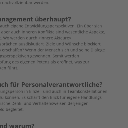
n nachvollziehbar werden.
Management überhaupt?
uch eigene Entwicklungsperspektiven. Ein über sich
ber auch inneren Konflikte sind wesentliche Aspekte,
ht. Wo werden durch «innere Akteure»
prächen ausdiskutiert, Ziele und Wünsche blockiert,
s erschaffen? Wenn der Mensch sich und seine Dialoge
lungsperspektiven gewonnen. Somit werden
fung des eigenen Potenzials eröffnet, was zur
en führt.
uch für Personalverantwortliche?
hrungsperson in Einzel- und auch in Teamkonstellationen
zu können. Es schärft den Blick für eigene Handlungs-
pische Denk- und Verhaltensweisen derjenigen
d begleitet.
 und warum?