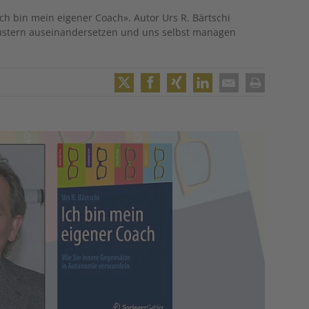
h bin mein eigener Coach». Autor Urs R. Bärtschi
mustern auseinandersetzen und uns selbst managen
Twitter
Facebook
XING
LinkedIn
Email
Print