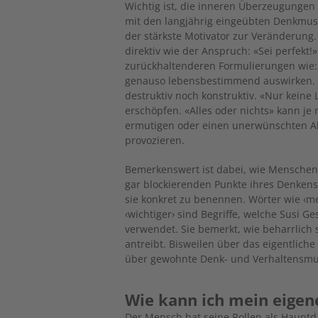
Wichtig ist, die inneren Überzeugungen 
mit den langjährig eingeübten Denkmust
der stärkste Motivator zur Veränderung
direktiv wie der Anspruch: «Sei perfekt
zurückhaltenderen Formulierungen wie: 
genauso lebensbestimmend auswirken. Vi
destruktiv noch konstruktiv. «Nur keine
erschöpfen. «Alles oder nichts» kann 
ermutigen oder einen unerwünschten Ab
provozieren.
Bemerkenswert ist dabei, wie Menschen
gar blockierenden Punkte ihres Denkens 
sie konkret zu benennen. Wörter wie ‹mehr›,
‹wichtiger› sind Begriffe, welche Susi G
verwendet. Sie bemerkt, wie beharrlich
antreibt. Bisweilen über das eigentliche
über gewohnte Denk- und Verhaltensmu
Wie kann ich mein eigen
Der Mensch hat seine Rollen als Hauptda