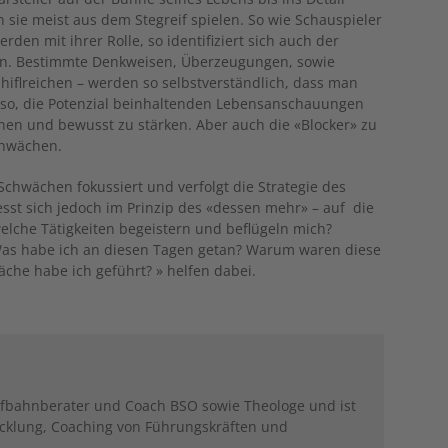
 sie meist aus dem Stegreif spielen. So wie Schauspieler
den mit ihrer Rolle, so identifiziert sich auch der
n. Bestimmte Denkweisen, Überzeugungen, sowie
iflreichen – werden so selbstverständlich, dass man
t also, die Potenzial beinhaltenden Lebensanschauungen
n und bewusst zu stärken. Aber auch die «Blocker» zu
chwächen.
Schwächen fokussiert und verfolgt die Strategie des
esst sich jedoch im Prinzip des «dessen mehr» – auf die
elche Tätigkeiten begeistern und beflügeln mich?
Was habe ich an diesen Tagen getan? Warum waren diese
che habe ich geführt? » helfen dabei.
Laufbahnberater und Coach BSO sowie Theologe und ist
wicklung, Coaching von Führungskräften und