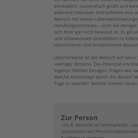
einstudiert, tausendfach geübt und kann
während intensiver Dreharbeiten eins wer
Mensch mit seinen Lebensanschauunge
Handlungsschemata – auch die weniger h
sich ihrer gar nicht bewusst ist. Es gil
und unbewussten Grundideen zu erkenne
identifizieren und entsprechend abzus
Üblicherweise ist der Mensch auf seine 
«weniger dessen». Das Potenzial erschli
eigenen Stärken bezogen: Fragen wie «w
Welche Arbeitstage waren die Besten? 
Tage so speziell? Welche inneren Gesprä
Zur Person
Urs R. Bärtschi ist Seminarleiter, 
spezialisiert auf Persönlichkeitsent
Konfliktmanagement.