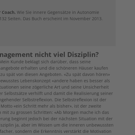
r Coach.
Wie Sie innere Gegensätze in Autonomie
 132 Seiten. Das Buch erscheint im November 2013.
nagement nicht viel Disziplin?
 Mein Kunde beklagt sich darüber, dass seine
nangebote erhalten und die schöneren Häuser kaufen
l zu spät von diesen Angeboten. «Zu spät davon hören»
unbewusstes Lebenskonzept «andere haben es besser als
ituationen seine zögerliche Art und seine Unsicherheit
 Selbstsätze verhilft und damit die Realisierung seiner
gehender Selbstreflexion. Die Selbstreflexion ist der
otto «ein Schritt mehr als bisher», ist der zweite
ch mit zu grossen Schritten: «Ab Morgen mache ich das
rung beginnt jedoch bei der nächsten Situation mit der
Disziplin ja, aber im Wissen um die inneren unbewussten
nfacher, sondern die Erkenntnis verstärkt die Motivation