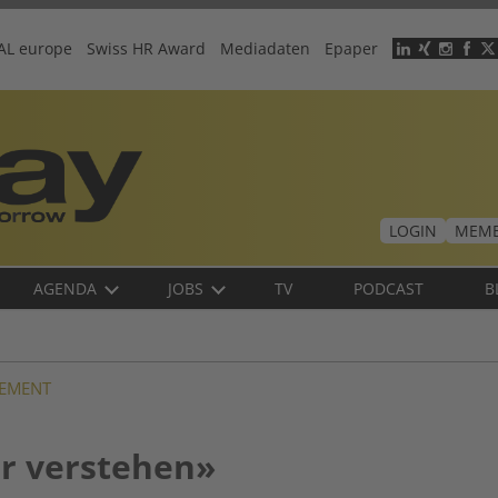
AL europe
Swiss HR Award
Mediadaten
Epaper
Header
menu
LOGIN
MEMB
AGENDA
JOBS
TV
PODCAST
B
EMENT
er verstehen»