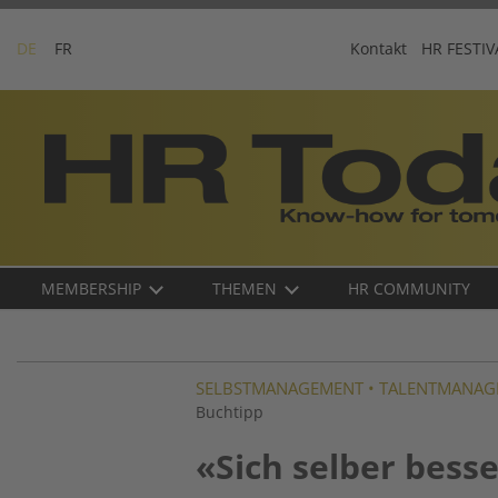
Skip
to
DE
FR
Kontakt
HR FESTIV
content
Business-
Plattform
für
Human
Resources
Main
MEMBERSHIP
THEMEN
HR COMMUNITY
navigation
DE
SELBSTMANAGEMENT
•
TALENTMANAG
Buchtipp
«Sich selber bess