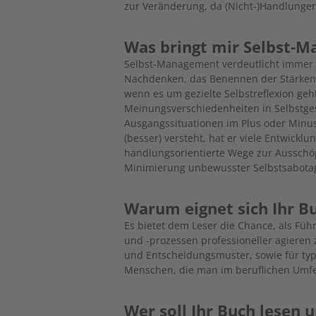
zur Veränderung, da (Nicht-)Handlunge
Was bringt mir Selbst-
Selbst-Management verdeutlicht immer a
Nachdenken, das Benennen der Stärken a
wenn es um gezielte Selbstreflexion ge
Meinungsverschiedenheiten in Selbstges
Ausgangssituationen im Plus oder Minu
(besser) versteht, hat er viele Entwick
handlungsorientierte Wege zur Ausschöp
Minimierung unbewusster Selbstsabotag
Warum eignet sich Ihr B
Es bietet dem Leser die Chance, als Fü
und -prozessen professioneller agieren 
und Entscheidungsmuster, sowie für ty
Menschen, die man im beruflichen Umfel
Wer soll Ihr Buch lesen