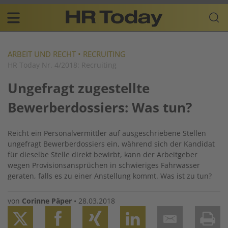
Skip
Business-
to
Plattform
content
für
Main
Human
navigation
Resources
ARBEIT UND RECHT
•
RECRUITING
HR Today Nr. 4/2018: Recruiting
DE
Ungefragt zugestellte
Bewerberdossiers: Was tun?
Reicht ein Personalvermittler auf ausgeschriebene Stellen
ungefragt Bewerberdossiers ein, während sich der Kandidat
für dieselbe Stelle direkt bewirbt, kann der Arbeitgeber
wegen Provisionsansprüchen in schwieriges Fahrwasser
geraten, falls es zu einer Anstellung kommt. Was ist zu tun?
von
Corinne Päper
•
28.03.2018