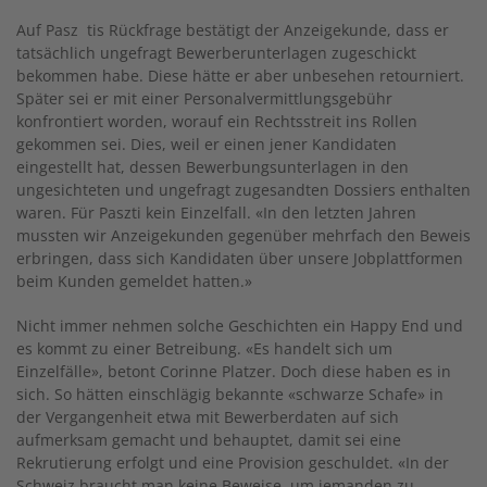
Auf Pasz tis Rückfrage bestätigt der Anzeigekunde, dass er
tatsächlich ungefragt Bewerberunterlagen zugeschickt
bekommen habe. Diese hätte er aber unbesehen retourniert.
Später sei er mit einer Personalvermittlungsgebühr
konfrontiert worden, worauf ein Rechtsstreit ins Rollen
gekommen sei. Dies, weil er einen jener Kandidaten
eingestellt hat, dessen Bewerbungsunterlagen in den
ungesichteten und ungefragt zugesandten Dossiers enthalten
waren. Für Paszti kein Einzelfall. «In den letzten Jahren
mussten wir Anzeigekunden gegenüber mehrfach den Beweis
erbringen, dass sich Kandidaten über unsere Jobplattformen
beim Kunden gemeldet hatten.»
Nicht immer nehmen solche Geschichten ein Happy End und
es kommt zu einer Betreibung. «Es handelt sich um
Einzelfälle», betont Corinne Platzer. Doch diese haben es in
sich. So hätten einschlägig bekannte «schwarze Schafe» in
der Vergangenheit etwa mit Bewerberdaten auf sich
aufmerksam gemacht und behauptet, damit sei eine
Rekrutierung erfolgt und eine Provision geschuldet. «In der
Schweiz braucht man keine Beweise, um jemanden zu