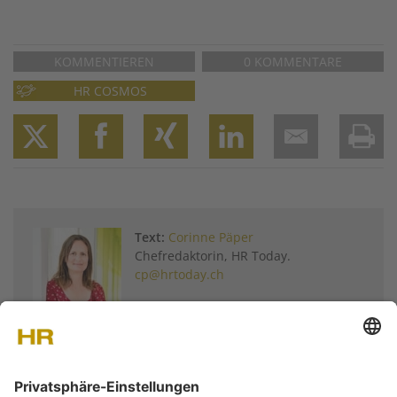
KOMMENTIEREN
0 KOMMENTARE
HR COSMOS
Twitter
Facebook
XING
LinkedIn
Email
Prin
Text:
Corinne Päper
Chefredaktorin, HR Today.
cp@hrtoday.ch
Weitere Artikel von
Corinne Päper