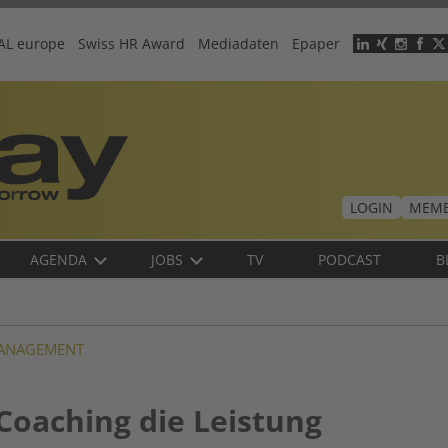
AL europe
Swiss HR Award
Mediadaten
Epaper
Header
menu
LOGIN
MEMB
AGENDA
JOBS
TV
PODCAST
B
ANAGEMENT
Coaching die Leistung