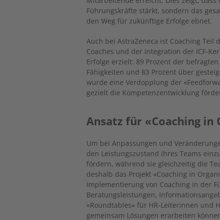
Mitarbeitende erreicht. Dies zeigt, dass 
Führungskräfte stärkt, sondern das ge
den Weg für zukünftige Erfolge ebnet.
Auch bei AstraZeneca ist Coaching Teil 
Coaches und der Integration der ICF-K
Erfolge erzielt: 89 Prozent der befragt
Fähigkeiten und 83 Prozent über gestei
wurde eine Verdopplung der «Feedforwar
gezielt die Kompetenzentwicklung förder
Ansatz für «Coaching in
Um bei Anpassungen und Veränderungen 
den Leistungszustand ihres Teams einzu
fördern, während sie gleichzeitig die T
deshalb das Projekt «Coaching in Organi
Implementierung von Coaching in der F
Beratungsleistungen, Informationsange
«Roundtables» für HR-Leiterinnen und 
gemeinsam Lösungen erarbeiten können. 