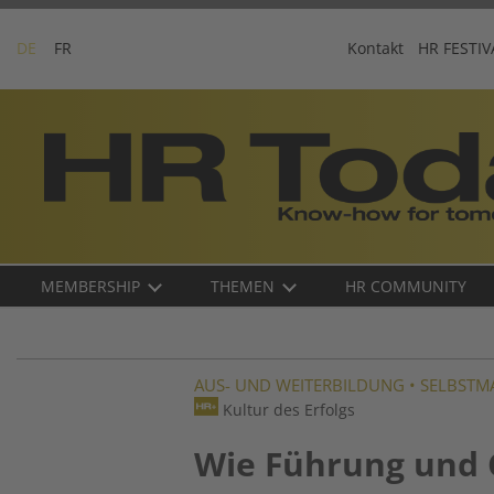
Skip
to
DE
FR
Kontakt
HR FESTIV
content
Business-
Plattform
für
Human
Resources
Main
MEMBERSHIP
THEMEN
HR COMMUNITY
navigation
DE
AUS- UND WEITERBILDUNG
•
SELBSTM
Kultur des Erfolgs
Wie Führung und 