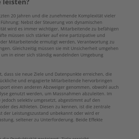
 leisten?
tzten 20 Jahren und die zunehmende Komplexität vieler
 Führung: Nebst der Steuerung von dynamischen
lität wird es immer wichtiger, Mitarbeitende zu befähigen
te müssen sich stärker auf eine partizipative und
n der Mitarbeitende ermutigt werden, Verantwortung zu
gen. Gleichzeitig müssen sie mit Unsicherheit umgehen
n, um in einer sich ständig wandelnden Umgebung
, dass sie neue Ziele und Datenpunkte erreichen, die
 glückliche und engagierte Mitarbeitende hervorbringen
ngssport einen anderen Abzweiger genommen, obwohl auch
alyse genutzt werden, um Massnahmen abzuleiten. Im
 jedoch selektiv umgesetzt, abgestimmt auf den
oder des Athleten. Diesen zu kennen, ist die zentrale
st der Leistungszustand unbekannt oder wird er
astung, seltener zu Unterforderung. Beide Effekte
ie Produktivität gesteigert, Ziele erreicht,