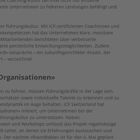
die Coaching-Kultur bei Intel nicht nur einzelne
samte Unternehmen zu höheren Leistungen befähigt und
der Führungskultur. Mit ICF-zertifizierten Coachinnen und
ernkompetenzen hat das Unternehmen klare, messbare
en Mitarbeitenden berichteten über verbesserte
gerte persönliche Entwicklungsmöglichkeiten. Zudem
d»-Gespräche – ein zukunftsgerichteter Ansatz, der
t – verzeichnet.
 Organisationen»
zu führen, müssen Führungskräfte in der Lage sein,
schätzen sowie individuelle Talente zu erkennen und zu
eamdynamik im Auge behalten. ICF Switzerland hat
sationen» initiiert, um Unternehmen bei der
ührungskultur zu unterstützen. Neben
boten und Workshops umfasst das Projekt regelmässige
HR-Leiter, an denen sie Erfahrungen austauschen und
Der nächste «Roundtable» ist für den 6. Mai geplant.