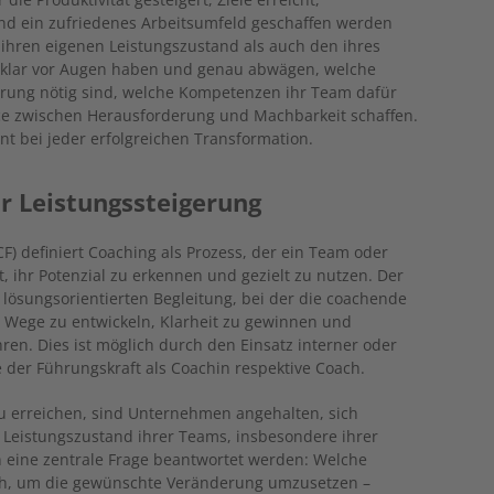
nd ein zufriedenes Arbeitsumfeld geschaffen werden
ihren eigenen Leistungszustand als auch den ihres
 klar vor Augen haben und genau abwägen, welche
erung nötig sind, welche Kompetenzen ihr Team dafür
nce zwischen Herausforderung und Machbarkeit schaffen.
nt bei jeder erfolgreichen Transformation.
ur Leistungssteigerung
CF) definiert Coaching als Prozess, der ein Team oder
, ihr Potenzial zu erkennen und gezielt zu nutzen. Der
d lösungsorientierten Begleitung, bei der die coachende
, Wege zu entwickeln, Klarheit zu gewinnen und
en. Dies ist möglich durch den Einsatz interner oder
der Führungskraft als Coachin respektive Coach.
u erreichen, sind Unternehmen angehalten, sich
n Leistungszustand ihrer Teams, insbesondere ihrer
 eine zentrale Frage beantwortet werden: Welche
ch, um die gewünschte Veränderung umzusetzen –