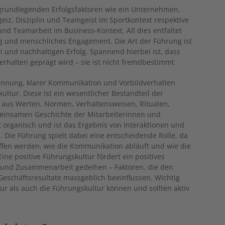
 grundlegenden Erfolgsfaktoren wie ein Unternehmen,
rgeiz, Disziplin und Teamgeist im Sportkontext respektive
 und Teamarbeit im Business-Kontext. All dies entfaltet
ng und menschliches Engagement. Die Art der Führung ist
n und nachhaltigen Erfolg. Spannend hierbei ist, dass
halten geprägt wird – sie ist nicht fremdbestimmt
ennung, klarer Kommunikation und Vorbildverhalten
ultur. Diese ist ein wesentlicher Bestandteil der
 aus Werten, Normen, Verhaltensweisen, Ritualen,
insamen Geschichte der Mitarbeiterinnen und
 organisch und ist das Ergebnis von Interaktionen und
 Die Führung spielt dabei eine entscheidende Rolle, da
ffen werden, wie die Kommunikation abläuft und wie die
ne positive Führungskultur fördert ein positives
 und Zusammen­arbeit gedeihen – Faktoren, die den
 Geschäftsresultate massgeblich beeinflussen. Wichtig
tur als auch die Führungskultur können und sollten aktiv