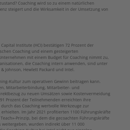
zustand? Coaching wird so zu einem natürlichen
enz steigert und die Wirksamkeit in der Umsetzung von
pital Institute (HCI) bestätigen 72 Prozent der
wischen Coaching und einem gesteigerten
 Unternehmen mit einem Budget für Coaching nimmt zu,
ganisationen, die Coaching intern anwenden, sind unter
 & Johnson, Hewlett Packard und Intel.
aching-Kultur zum operativen Gewinn beitragen kann.
n, Mitarbeiterbindung, Mitarbeiter- und
Direktbezug zu neuen Umsätzen sowie Kostenvermeidung
. 91 Prozent der Teilnehmenden erreichten ihre
ie durch das Coaching wertvolle Werkzeuge zur
erhielten. Im Jahr 2021 profitierten 1100 Führungskräfte
Teach»-Prinzip, bei dem die gecoachten Führungskräfte
s weitergeben, wurden indirekt über 11 000