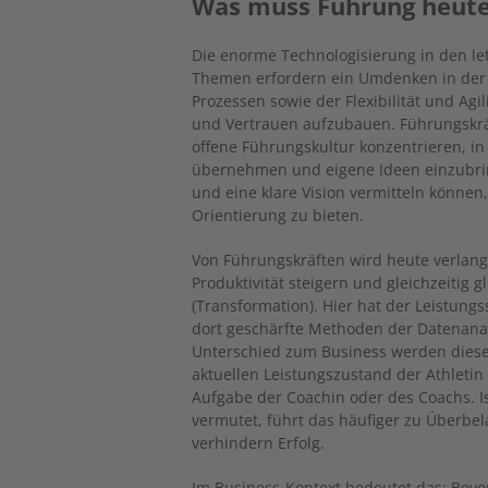
Was muss Führung heute
Die enorme Technologisierung in den le
Themen erfordern ein Umdenken in der
Prozessen sowie der Flexibilität und Agi
und Vertrauen aufzubauen. Führungskräf
offene Führungskultur konzentrieren, i
übernehmen und eigene Ideen einzubrin
und eine klare Vision vermitteln könne
Orientierung zu bieten.
Von Führungskräften wird heute verlangt
Produktivität steigern und gleichzeitig
(Transformation). Hier hat der Leistu
dort geschärfte Methoden der Datenan
Unterschied zum Business werden diese
aktuellen Leistungszustand der Athletin 
Aufgabe der Coachin oder des Coachs. I
vermutet, führt das häufiger zu Überbel
verhindern Erfolg.
Im Business-Kontext bedeutet das: Bevor d