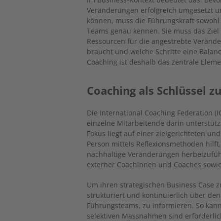
Veränderungen erfolgreich umgesetzt u
können, muss die Führungskraft sowohl 
Teams genau kennen. Sie muss das Ziel
Ressourcen für die angestrebte Veränd
braucht und welche Schritte eine Bala
Coaching ist deshalb das zentrale Eleme
Coaching als Schlüssel z
Die International Coaching Federation (I
einzelne Mitarbeitende darin unterstützt
Fokus liegt auf einer zielgerichteten un
Person mittels Reflexionsmethoden hilft
nachhaltige Veränderungen herbeizuführ
externer Coachinnen und Coaches sowie 
Um ihren strategischen Business Case z
strukturiert und kontinuierlich über de
Führungsteams, zu informieren. So kann
selektiven Massnahmen sind erforderli