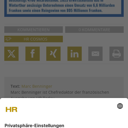
KOMMENTIEREN
0 KOMMENTARE
HR COSMOS
Twitter
Facebook
XING
LinkedIn
Email
Prin
Text:
Marc Benninger
Marc Benninger ist Chefredaktor der französischen
Ausgabe von HR Today.
Weitere Artikel von
Marc Benninger