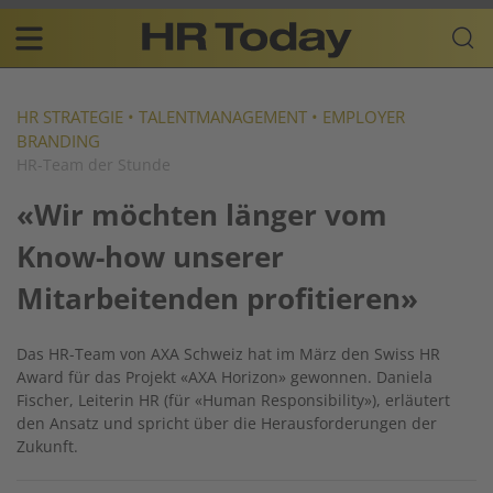
Skip
Business-
to
Plattform
content
für
Main
Human
navigation
Resources
HR STRATEGIE
•
TALENTMANAGEMENT
•
EMPLOYER
BRANDING
DE
HR-Team der Stunde
«Wir möchten länger vom
Know-how unserer
Mitarbeitenden profitieren»
Das HR-Team von AXA Schweiz hat im März den Swiss HR
Award für das Projekt «AXA Horizon» gewonnen. Daniela
Fischer, Leiterin HR (für «Human Responsibility»), erläutert
den Ansatz und spricht über die Herausforderungen der
Zukunft.