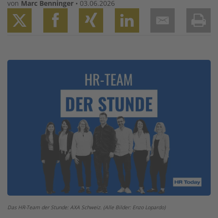
von
Marc Benninger
•
03.06.2026
Twitter
Facebook
XING
LinkedIn
Email
Prin
Image
Das HR-Team der Stunde: AXA Schweiz. (Alle Bilder: Enzo Lopardo)