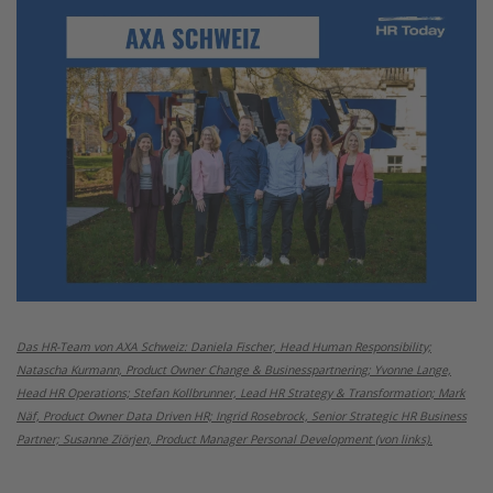
Das HR-Team von AXA Schweiz: Daniela Fischer, Head Human Responsibility;
Natascha Kurmann, Product Owner Change & Businesspartnering; Yvonne Lange,
Head HR Operations; Stefan Kollbrunner, Lead HR Strategy & Transformation; Mark
Näf, Product Owner Data Driven HR; Ingrid Rosebrock, Senior Strategic HR Business
Partner; Susanne Ziörjen, Product Manager Personal Development (von links).