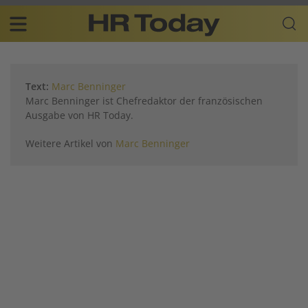
Skip
Business-
to
Plattform
content
für
Main
Human
navigation
Resources
Text:
Marc Benninger
DE
Marc Benninger ist Chefredaktor der französischen
Ausgabe von HR Today.
Weitere Artikel von
Marc Benninger