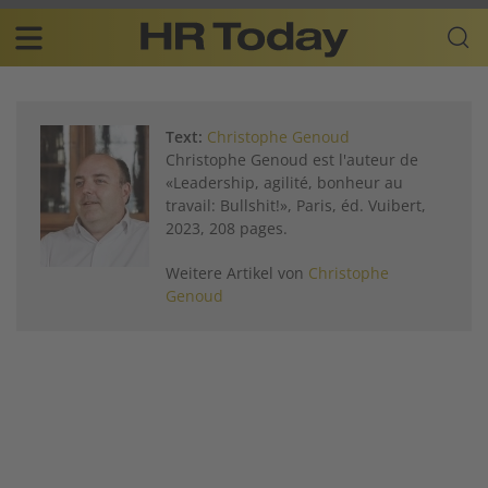
Skip
Business-
to
Plattform
content
für
Main
Human
navigation
Resources
Text:
Christophe Genoud
DE
Christophe Genoud est l'auteur de
«Leadership, agilité, bonheur au
travail: Bullshit!», Paris, éd. Vuibert,
2023, 208 pages.
Weitere Artikel von
Christophe
Genoud