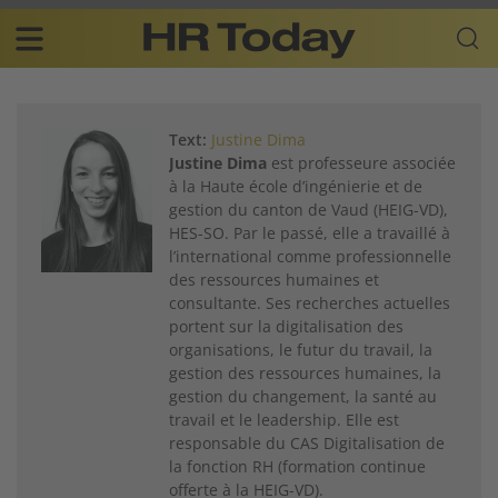
Skip
Business-
to
Plattform
content
für
Main
Human
navigation
Resources
Text:
Justine Dima
DE
Justine Dima
est professeure associée
à la Haute école d’ingénierie et de
gestion du canton de Vaud (HEIG-VD),
HES-SO. Par le passé, elle a travaillé à
l’international comme professionnelle
des ressources humaines et
consultante. Ses recherches actuelles
portent sur la digitalisation des
organisations, le futur du travail, la
gestion des ressources humaines, la
gestion du changement, la santé au
travail et le leadership. Elle est
responsable du CAS Digitalisation de
la fonction RH (formation continue
offerte à la HEIG-VD).