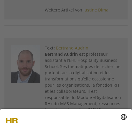
Weitere Artikel von
Justine Dima
Text:
Bertrand Audrin
Bertrand Audrin
est professeur
assistant à l’EHL Hospitality Business
School. Ses thématiques de recherche
portent sur la digitalisation et les
transformations qu’elle occasionne
pour les organisations, la fonction RH
et les collaborateurs. Il est
responsable du Module «Digitalisation
RH» du MAS Management, ressources
humaines et carrière (MRHC).
Weitere Artikel von
Bertrand Audrin