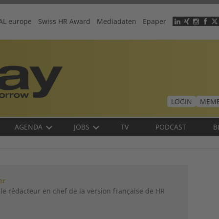
AL europe
Swiss HR Award
Mediadaten
Epaper
Header
menu
LOGIN
MEMB
AGENDA
JOBS
TV
PODCAST
B
er
le rédacteur en chef de la version française de HR