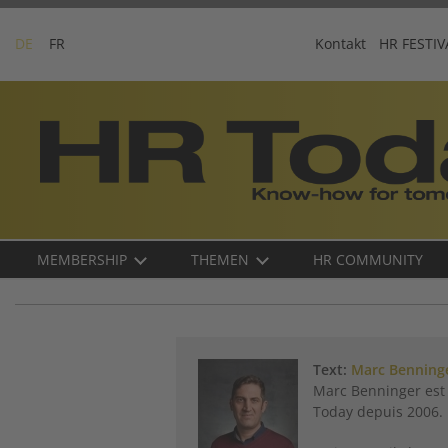
Skip
to
DE
FR
Kontakt
HR FESTIV
content
Business-
Plattform
für
Human
Resources
Main
MEMBERSHIP
THEMEN
HR COMMUNITY
navigation
DE
Text:
Marc Benning
Marc Benninger est 
Today depuis 2006.