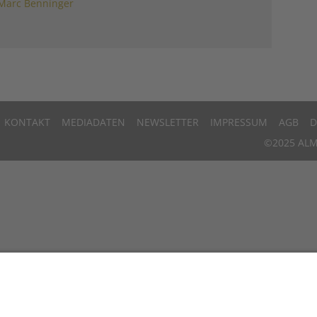
Marc Benninger
KONTAKT
MEDIADATEN
NEWSLETTER
IMPRESSUM
AGB
D
©2025 ALM