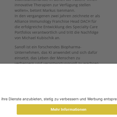
innovative Therapien zur Verfügung stellen
wollen», betont Markus Isenmann.
In den vergangenen zwei Jahren zeichnete er als
Alliance Immunology Franchise Head DACH für
die erfolgreiche Entwicklung des Specialty Care
Portfolios verantwortlich und tritt die Nachfolge
von Michael Kubischik an.
Sanofi ist ein forschendes Biopharma-
Unternehmen, das KI anwendet und sich dafür
einsetzt, das Leben der Menschen zu
verbessern und verantwortungsvoll zu wachsen.
Twitter
Facebook
XING
LinkedIn
Email
Print
KONTAKT
MEDIADATEN
NEWSLETTER
IMPRESSUM
AGB
D
©2025 ALM