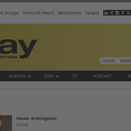
AL europe
Swiss HR Award
Mediadaten
Epaper
Header
menu
LOGIN
MEMB
AGENDA
JOBS
TV
PODCAST
B
n
Neuer Arbeitgeber:
Sanofi