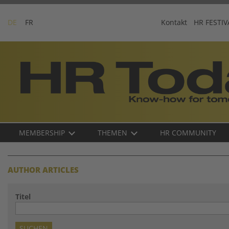
Skip
to
DE
FR
Kontakt
HR FESTIV
content
Business-
Plattform
für
Human
Resources
Main
MEMBERSHIP
THEMEN
HR COMMUNITY
navigation
DE
AUTHOR ARTICLES
Titel