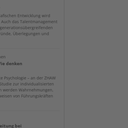
r
fischen Entwicklung wird
rt. Auch das Talentmanagement
t generationsübergreifenden
rgründe, Überlegungen und
nen
Wie denken
dte Psychologie – an der ZHAW
 Studie zur individualisierten
rin werden Wahrnehmungen,
sweisen von Führungskräften
eitung bei