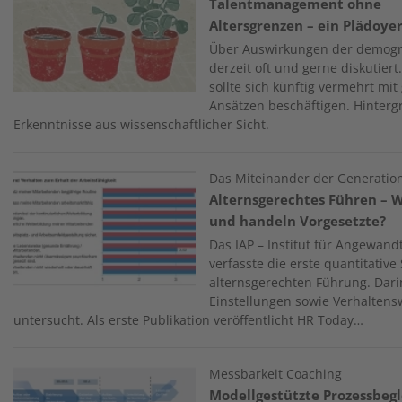
Talentmanagement ohne
Altersgrenzen – ein Plädoye
Über Auswirkungen der demogra
derzeit oft und gerne diskutie
sollte sich künftig vermehrt mi
Ansätzen beschäftigen. Hinte
Erkenntnisse aus wissenschaftlicher Sicht.
Image
Das Miteinander der Generatio
Alternsgerechtes Führen – 
und handeln Vorgesetzte?
Das IAP – Institut für Angewan
verfasste die erste quantitative
alternsgerechten Führung. Da
Einstellungen sowie Verhalten
untersucht. Als erste Publikation veröffentlicht HR Today…
Image
Messbarkeit Coaching
Modellgestützte Prozessbegl