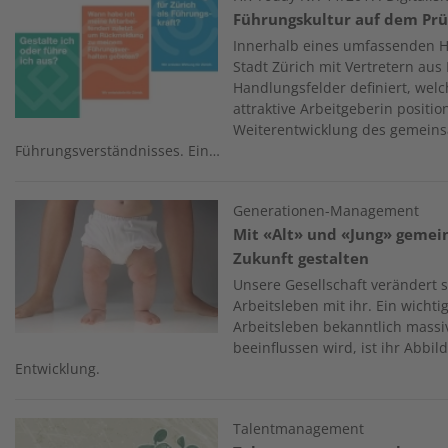
Führungskultur auf dem Prü
Innerhalb eines umfassenden H
Stadt Zürich mit Vertretern au
Handlungsfelder definiert, welc
attraktive Arbeitgeberin positio
Weiterentwicklung des gemein
Führungsverständnisses. Ein…
Image
Generationen-Management
Mit «Alt» und «Jung» gemei
Zukunft gestalten
Unsere Gesellschaft verändert s
Arbeitsleben mit ihr. Ein wicht
Arbeitsleben bekanntlich mass
beeinflussen wird, ist ihr Abbil
Entwicklung.
Image
Talentmanagement