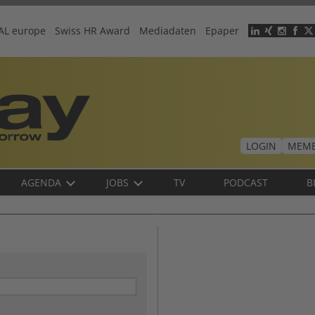
AL europe
Swiss HR Award
Mediadaten
Epaper
Header
menu
LOGIN
MEMB
AGENDA
JOBS
TV
PODCAST
B