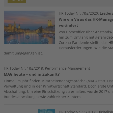
Image
HR Today Nr. 7&8/2020: Leadersh
Wie ein Virus das HR-Mana
verändert
Von Homeoffice über Abstands
hin zum Umgang mit gefährdet
Corona-Pandemie stellte das 
Herausforderungen. Wie die Sta
damit umgegangen ist.
HR Today Nr. 1&2/2018: Performance Management
MAG heute – und in Zukunft?
Einmal im Jahr finden Mitarbeitendengespräche (MAG) statt. Das 
Verwaltung und in der Privatwirtschaft Standard. Doch erste U
Abschaffung. Um eine Einschätzung zu erhalten, wurde 2017 unt
Bundesverwaltung sowie zahlreicher Kantons-…
Image
HR Today Nr. 11/2017: Digitalis