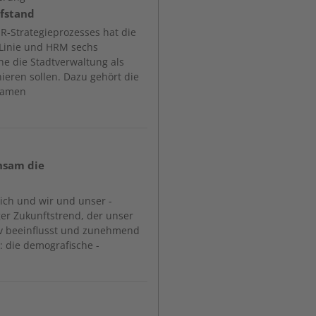
fstand
R-Strategieprozesses hat die
s Linie und HRM sechs
he die Stadtverwaltung als
nieren sollen. Dazu gehört die
samen
nsam die
ich und wir und unser ­
iger Zukunftstrend, der unser
iv beeinflusst und zunehmend
d: die demografische ­