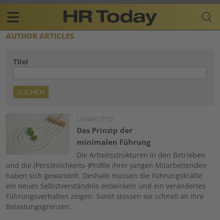
Skip
Business-
to
Plattform
content
für
Main
AUTHOR ARTICLES
Human
navigation
Resources
Titel
DE
Image
Leadership
Das Prinzip der
minimalen Führung
Die Arbeitsstrukturen in den Betrieben
und die (Persönlichkeits-)Profile ihrer jungen Mitarbeitenden
haben sich gewandelt. Deshalb müssen die Führungskräfte
ein neues Selbstverständnis entwickeln und ein verändertes
Führungsverhalten zeigen. Sonst stossen sie schnell an ihre
Belastungsgrenzen.