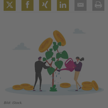
Twitter
Facebook
XING
LinkedIn
Email
Prin
Image
Bild: iStock.