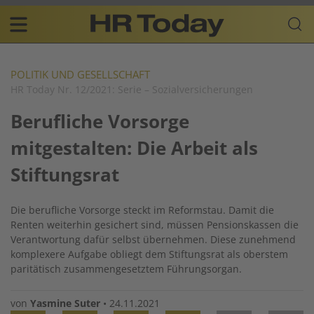
Skip
Business-
to
Plattform
content
für
Main
Human
navigation
Resources
POLITIK UND GESELLSCHAFT
HR Today Nr. 12/2021: Serie – Sozialversicherungen
DE
Berufliche Vorsorge
mitgestalten: Die Arbeit als
Stiftungsrat
Die berufliche Vorsorge steckt im Reformstau. Damit die
Renten weiterhin gesichert sind, müssen Pensionskassen die
Verantwortung dafür selbst übernehmen. Diese zunehmend
komplexere Aufgabe obliegt dem Stiftungsrat als oberstem
paritätisch zusammengesetztem Führungsorgan.
von
Yasmine Suter
•
24.11.2021