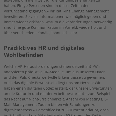
abgeben, um mehr Zeit für die Kundenbeziehungen zu
haben. Einige Personen sind in dieser Zeit in den
Vorruhestand gegangen.» Ihr Rat: «Ins Change Management
investieren. So viele Informationen wie möglich geben und
immer wieder erklären, warum die Veränderungen notwendig
sind. Eine gute Kommunikation im Vorfeld, wiederholt und
über verschiedene Kanäle, lohnt sich sehr.
Prädiktives HR und digitales
Wohlbefinden
Welche HR-Herausforderungen stehen derzeit an? «Wir
analysieren prädiktive HR-Modelle, um aus unseren Daten
und den Puls-Checks wertvolle Erkenntnisse zu gewinnen.
Auch das digitale Bewusstsein liegt uns am Herzen: Wir
haben einen digitalen Codex erstellt, der unsere Erwartungen
an die Kultur in und mit der Arbeit beschreibt – zum Beispiel
das Recht auf Nicht-Erreichbarkeit, Anzahl von Meetings, E-
Mail-Management. Zudem bieten wir Schulungen zu
digitalem Stress.» Homeoffice ist zu 50 Prozent erlaubt, doch
im Schnitt sind die Mitarbeitenden 60 Prozent der Zeit im