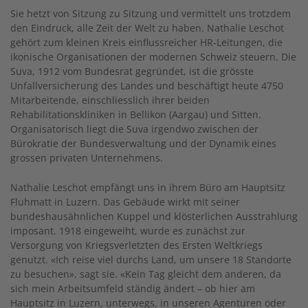
Sie hetzt von Sitzung zu Sitzung und vermittelt uns trotzdem
den Eindruck, alle Zeit der Welt zu haben. Nathalie Leschot
gehört zum kleinen Kreis einflussreicher HR-Leitungen, die
ikonische Organisationen der modernen Schweiz steuern. Die
Suva, 1912 vom Bundesrat gegründet, ist die grösste
Unfallversicherung des Landes und beschäftigt heute 4750
Mitarbeitende, einschliesslich ihrer beiden
Rehabilitationskliniken in Bellikon (Aargau) und Sitten.
Organisatorisch liegt die Suva irgendwo zwischen der
Bürokratie der Bundesverwaltung und der Dynamik eines
grossen privaten Unternehmens.
Nathalie Leschot empfängt uns in ihrem Büro am Hauptsitz
Fluhmatt in Luzern. Das Gebäude wirkt mit seiner
bundeshausähnlichen Kuppel und klösterlichen Ausstrahlung
imposant. 1918 eingeweiht, wurde es zunächst zur
Versorgung von Kriegsverletzten des Ersten Weltkriegs
genutzt. «Ich reise viel durchs Land, um unsere 18 Standorte
zu besuchen», sagt sie. «Kein Tag gleicht dem anderen, da
sich mein Arbeitsumfeld ständig ändert – ob hier am
Hauptsitz in Luzern, unterwegs, in unseren Agenturen oder