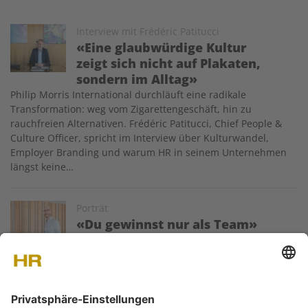
Image
Interview mit Frédéric Patitucci
«Eine glaubwürdige Kultur
zeigt sich nicht auf Plakaten,
sondern im Alltag»
Philip Morris International durchläuft eine radikale
Transformation: weg vom Zigarettengeschäft, hin zu
rauchfreien Alternativen. Frédéric Patitucci, Chief People &
Culture Officer, spricht im Interview über Kulturwandel,
Employer Branding und warum HR in seinem Unternehmen
längst keine…
Image
Porträt
«Du gewinnst nur als Team»
Stefan Andexer, Chief Human Resources Officer
bei Lidl Schweiz, versteht seine Funktion als
Businesspartner auf Augenhöhe – mit gelebter Nähe zu den
Mitarbeitenden und strategischem Weitblick.