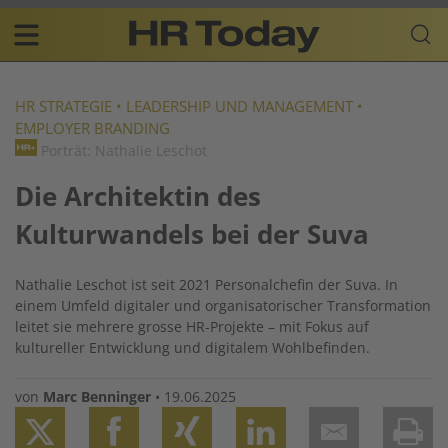
Skip
Business-
to
Plattform
content
für
Main
Human
navigation
Resources
HR STRATEGIE
•
LEADERSHIP UND MANAGEMENT
•
EMPLOYER BRANDING
DE
Porträt: Nathalie Leschot
Die Architektin des
Kulturwandels bei der Suva
Nathalie Leschot ist seit 2021 Personalchefin der Suva. In
einem Umfeld digitaler und organisatorischer Transformation
leitet sie mehrere grosse HR-Projekte – mit Fokus auf
kultureller Entwicklung und digitalem Wohlbefinden.
von
Marc Benninger
•
19.06.2025