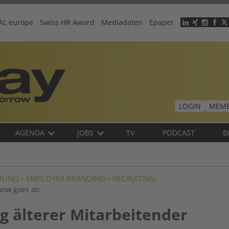
AL europe
Swiss HR Award
Mediadaten
Epaper
Header
menu
LOGIN
MEMB
AGENDA
JOBS
TV
PODCAST
B
LDUNG
•
EMPLOYER BRANDING
•
RECRUITING
Show goes on
g älterer Mit­arbeitender