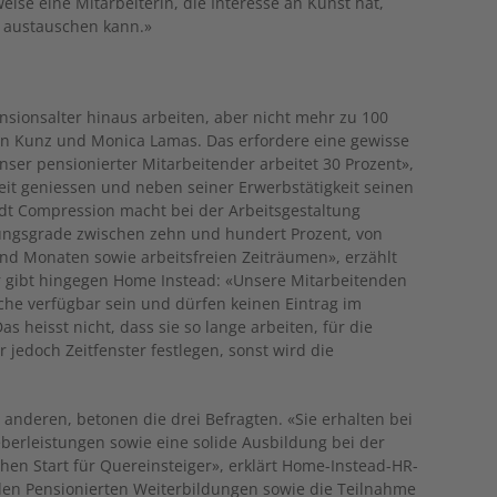
weise eine Mitarbeiterin, die Interesse an Kunst hat,
 austauschen kann.»
nsionsalter hinaus arbeiten, aber nicht mehr zu 100
an Kunz und Monica Lamas. Das erfordere eine gewisse
nser pensionierter Mitarbeitender arbeitet 30 Prozent»,
heit geniessen und neben seiner Erwerbstätigkeit seinen
dt Compression macht bei der Arbeitsgestaltung
gungsgrade zwischen zehn und hundert Prozent, von
d Monaten sowie arbeitsfreien Zeiträumen», erzählt
 gibt hingegen Home Instead: «Unsere Mitarbeitenden
e verfügbar sein und dürfen keinen Eintrag im
s heisst nicht, dass sie so lange arbeiten, für die
edoch Zeitfenster festlegen, sonst wird die
 anderen, betonen die drei Befragten. «Sie erhalten bei
erleis­tungen sowie eine solide Ausbildung bei der
hen Start für Quereinsteiger», erklärt Home-Instead-HR-
den Pensionierten Weiterbildungen sowie die Teilnahme