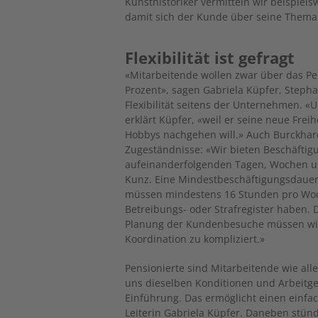
Kunsthistoriker vermitteln wir beispiels
damit sich der Kunde über seine Thema
Flexibilität ist gefragt
«Mitarbeitende wollen zwar über das Pe
Prozent», sagen Gabriela Küpfer, Steph
Flexibilität seitens der Unternehmen. «U
erklärt Küpfer, «weil er seine neue Frei
Hobbys nachgehen will.» Auch Burckhar
Zugeständnisse: «Wir bieten Beschäfti
aufeinanderfolgenden Tagen, Wochen un
Kunz. Eine Mindestbeschäftigungsdauer
müssen mindestens 16 Stunden pro Woch
Betreibungs- oder Strafregister haben. Da
Planung der Kundenbesuche müssen wir j
Koordination zu kompliziert.»
Pensionierte sind Mitarbeitende wie alle
uns dieselben Konditionen und Arbeitgeb
Einführung. Das ermöglicht einen einfac
Leiterin Gabriela Küpfer. Daneben stün