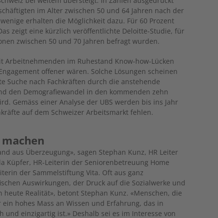
Schweiz bei weitem übersteigt. In Zahlen ausgedrückt
schäftigten im Alter zwischen 50 und 64 Jahren nach der
wenige erhalten die Möglichkeit dazu. Für 60 Prozent
s zeigt eine kürzlich veröffentlichte Deloitte-Studie, für
onen zwischen 50 und 70 Jahren befragt wurden.
mit Arbeitnehmenden im Ruhestand Know-how-Lücken
n Engagement offener wären. Solche Lösungen scheinen
elte Suche nach Fachkräften durch die anstehende
und den Demografiewandel in den kommenden zehn
ird. Gemäss einer Analyse der UBS werden bis ins Jahr
kräfte auf dem Schweizer Arbeitsmarkt fehlen.
d machen
nd aus Überzeugung», sagen Stephan Kunz, HR Leiter
la Küpfer, HR-Leiterin der Seniorenbetreuung Home
terin der Sammelstiftung Vita. Oft aus ganz
schen Auswirkungen, der Druck auf die Sozialwerke und
n heute Realität», betont Stephan Kunz. «Menschen, die
r ein hohes Mass an Wissen und Erfahrung, das in
h und einzigartig ist.» Deshalb sei es im Interesse von