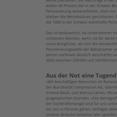
weiterzuarbeiten, die Nachfrage in der 
wollen 40 Prozent der in der Schweiz Be
Pensionierung weiterarbeiten, doch nur 
bleiben die Betriebstüren geschlossen. Da
die 1000 in der Schweiz wohnhafte Pers
Das ist bedauerlich, da Unternehmen 
schliessen könnten, wenn sie für dere
umso dringlicher, als sich die verzweif
Pensionierungswelle der Babyboomer 
Jahren nochmals deutlich verschärfen w
2030 zwischen 230'000 und 500'000 Fach
Aus der Not eine Tugen
«Wir beschäftigen Menschen im Ruhesta
der Burckhardt Compression AG, Gabrie
Instead Basel, und Monica Lamas, HR-Lei
pragmatischen Gründen. «Die demografi
der Fachkräftemangel sind für uns scho
bei uns in Pension gehen, verfügen übe
unserer Branche teilweise sehr spezifisc