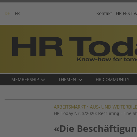
Skip
to
DE
FR
Kontakt
HR FESTIV
content
Business-
Plattform
für
Human
Resources
Main
MEMBERSHIP
THEMEN
HR COMMUNITY
navigation
DE
ARBEITSMARKT
•
AUS- UND WEITERBI
HR Today Nr. 3/2020: Recruiting – The 
«Die Beschäftigun