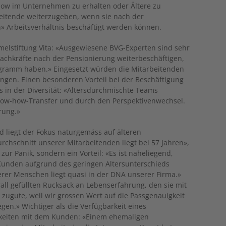
ow im Unternehmen zu erhalten oder Ältere zu
beitende weiterzugeben, wenn sie nach der
» Arbeitsverhältnis beschäftigt werden können.
mmelstiftung Vita: «Ausgewiesene BVG-Experten sind sehr
Fachkräfte nach der Pensionierung weiterbeschäftigen,
rogramm haben.» Eingesetzt würden die Mitarbeitenden
ingen. Einen besonderen Vorteil bei der Beschäftigung
s in der Diversität: «Altersdurchmischte Teams
Know-how-Transfer und durch den Perspektivenwechsel.
rung.»
 liegt der Fokus naturgemäss auf älteren
urchschnitt unserer Mitarbeitenden liegt bei 57 Jahren»,
zur Panik, sondern ein Vorteil: «Es ist naheliegend,
 Kunden aufgrund des geringen Altersunterschieds
erer Menschen liegt quasi in der DNA unserer Firma.»
ll gefüllten Rucksack an Lebenserfahrung, den sie mit
zugute, weil wir grossen Wert auf die Passgenauigkeit
en.» Wichtiger als die Verfügbarkeit eines
keiten mit dem Kunden: «Einem ehemaligen